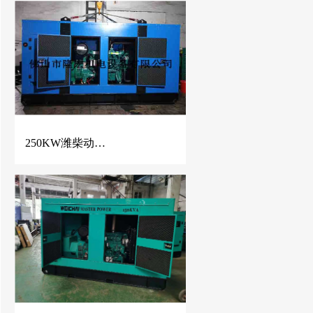
250KW潍柴动力静音柴油发电机组 LHGF-250 / WP10D320E200