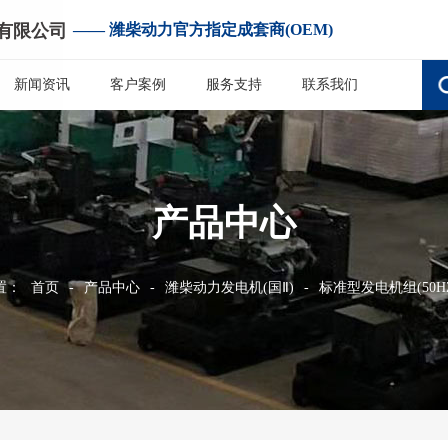
有限公司
—— 潍柴动力官方指定成套商(OEM)
新闻资讯
客户案例
服务支持
联系我们
产品中心
置：
首页
-
产品中心
-
潍柴动力发电机(国Ⅱ)
-
标准型发电机组(50H