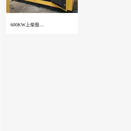
600KW上柴股份静音柴油发电机组 出口非洲尼日利亚，装车发货