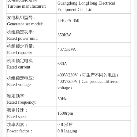
Guangdong LongHong Electrical
Turbine manufacturer:
Equipment Co., Ltd.
发电机组型号：
LHGFS-350
Generator set model:
机组额定功率:
350KW
Rated power unit:
机组额定容量:
437.5KVA
Rated capacity:
机组额定电流:
630A
Rated current
400V/230V（可生产不同的电压）
机组额定电压:
400V/230V ( Can produce different
Rated voltage:
voltage）
额定频率:
50Hz
Rated frequency:
额定转速：
1500rpm
Rated speed:
功率因素：
0.8 滞后
Power factor：
0.8 lagging