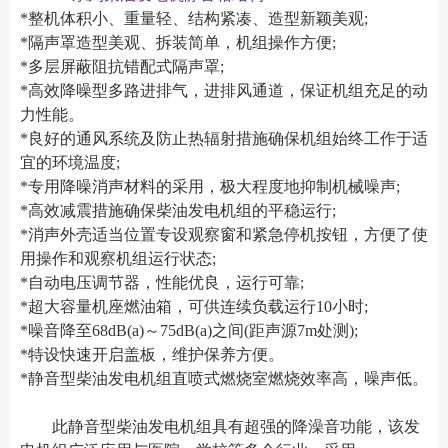
*整机体积小、重量轻、结构紧凑、造型新颖美观;
*隔声罩造型美观、拆装简单，机组操作方便;
*多层屏蔽阻抗错配式隔声罩;
*高效降噪型多路进排气，进排风通道，保证机组充足的动
力性能。
*良好的通风系统及防止热辐射措施确保机组始终工作于适
宜的环境温度;
*专用降噪消声材料的采用，极大程度地抑制机械噪声;
*高效减震措施确保柴油发电机组的平稳运行;
*消声外壳适当位置专设观察窗和紧急停机按钮，方便了使
用操作和观察机组运行状态;
*自动电压调节器，性能优良，运行可靠;
*超大容量机座燃油箱，可供连续负载运行10小时;
*噪音降至68dB(a)～75dB(a)之间(距声源7m处测);
*特设快速开启盖板，维护保养方便。
*静音型柴油发电机组直喷式燃烧室燃烧效率高，噪声低。
此静音型柴油发电机组具有超强的降澡音功能，该发