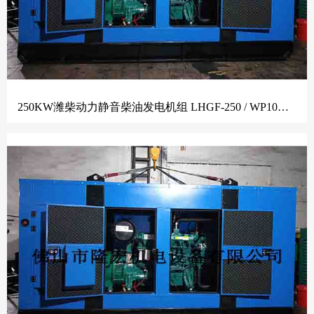
250KW潍柴动力静音柴油发电机组 LHGF-250 / WP10D320E200