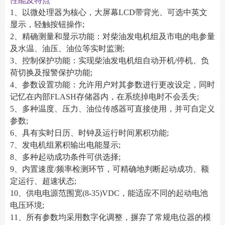
性能及特点
1、以微处理器为核心，大屏幕LCD带背光、可选中英文
显示，轻触按钮操作;
2、精确测量和显示功能：对柴油发电机组及市电的电参量
及水温、油压、油位等实时监测;
3、控制保护功能：实现柴油发电机组自动开机/停机、负
荷切换及报警保护功能;
4、参数设置功能：允许用户对其参数进行更改设定，同时
记忆在内部FLASH存储器内，在系统掉电时不会丢失;
5、多种温度、压力、油位传感器可直接使用，并可自定义
参数;
6、具有实时日历、时钟及运行时间累积功能;
7、发电机组累积输出电能显示;
8、多种起动成功条件可供选择;
9、内置速度/频率检测环节，可精确地判断起动成功、额
定运行、超速状态;
10、供电电源范围宽(8-35)VDC，能适应不同的起动电池
电压环境;
11、所有参数均采用数字化调整，摒弃了常规电位器的模