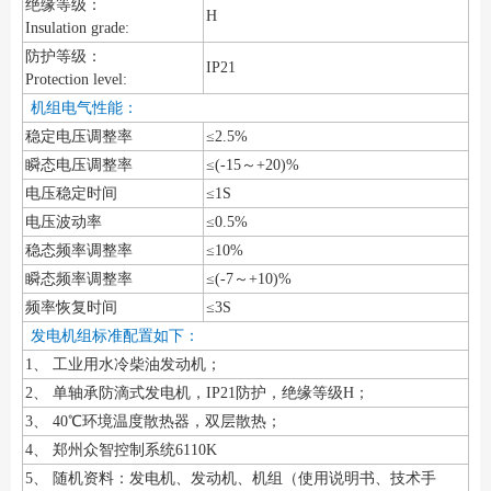
绝缘等级：
H
Insulation grade:
防护等级：
IP21
Protection level:
机组电气性能：
稳定电压调整率
≤2.5%
瞬态电压调整率
≤(-15～+20)%
电压稳定时间
≤1S
电压波动率
≤0.5%
稳态频率调整率
≤10%
瞬态频率调整率
≤(-7～+10)%
频率恢复时间
≤3S
发电机组标准配置如下：
1、 工业用水冷柴油发动机；
2、 单轴承防滴式发电机，IP21防护，绝缘等级H；
3、 40℃环境温度散热器，双层散热；
4、 郑州众智控制系统6110K
5、 随机资料：发电机、发动机、机组（使用说明书、技术手