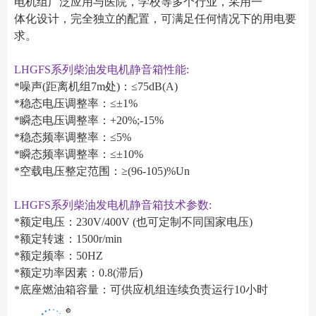
电机组广泛应用与医院，学校等多个行业，采用一
体化设计，完全独立的配置，可满足任何情况下的用电要
求。
LHGFS系列柴油发电机静音箱性能:
*噪声(距离机组7m处)：≤75dB(A)
*稳态电压调整率：≤±1%
*瞬态电压调整率：+20%;-15%
*稳态频率调整率：≤5%
*瞬态频率调整率：≤±10%
*空载电压整定范围：≥(96-105)%Un
LHGFS系列柴油发电机静音箱技术参数:
*额定电压：230V/400V (也可定制不同国家电压)
*额定转速：1500r/min
*额定频率：50HZ
*额定功率因素：0.8(滞后)
*底座燃油箱容量：可供应机组连续负责运行10小时