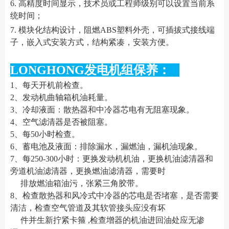
6. 高精度时间显示，技术员或工程师级别可以设置当前系
统时间；
7. 模块化结构设计，阻燃ABS塑料外壳，可插拔式接线端
子，嵌入式安装方式，结构紧凑，安装方便。
LONGHONG发电机组保养：
1、每天开机前检查。
2、发动机曲轴箱机油耗量。
3、冷却液面：散热器和中冷器芯电有无阻塞现象。
4、空气滤清器是否被阻塞。
5、每50小时检查。
6、蓄电池及液面：排除漏水，漏燃油，漏机油现象。
7、每250-300小时：更换发动机机油，更换机油滤清器和
旁道机油滤清器，更换燃油滤清器，需要时
排放燃油箱油污，张紧三角胶带。
8、检查散热器和风冷式中冷器的芯电是否堵塞，是否需要
清洁，检查空气管道及其软管接头应没有坏
件并生新拧紧卡箍 ,检查增器的机油进回油处应无渗