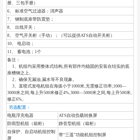
册、三包手册）
6、 标准空气过滤器；消声器
7、 钢制底座带防震垫；
8、 出线开关；
8、 空气开关柜（手动）；（可以提供ATS自动开关柜）
10、 电启动；
11、 蓄电池；1个
备注：
1、机组均采用整体式结构,所有部件均稳固的安装在结实的底
座槽钢之上。
2、确保无漏油,漏水等不良现象。
3、直喷式发电机组在海拔小于1000米,无需修正功率;1000—
3000米之间,每上升500米修正4%,3000—5000米之间,每上升500米,
修正6%。
另选配置：
电瓶浮充电器
ATS自动负载转换屏
防雨型机组（箱柜）
静音型机组（箱柜）
自保护、自启动机组控制
带“三遥”功能机组控制屏
屏