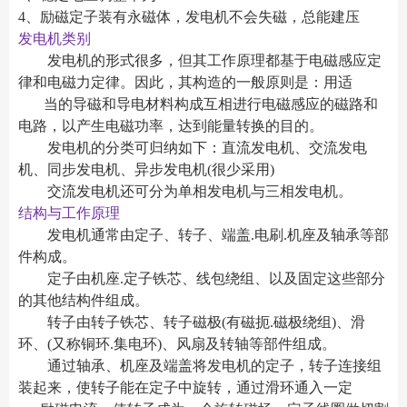
4、励磁定子装有永磁体，发电机不会失磁，总能建压
发电机类别
发电机的形式很多，但其工作原理都基于电磁感应定
律和电磁力定律。因此，其构造的一般原则是：用适
当的导磁和导电材料构成互相进行电磁感应的磁路和
电路，以产生电磁功率，达到能量转换的目的。
发电机的分类可归纳如下：直流发电机、交流发电
机、同步发电机、异步发电机(很少采用)
交流发电机还可分为单相发电机与三相发电机。
结构与工作原理
发电机通常由定子、转子、端盖.电刷.机座及轴承等部
件构成。
定子由机座.定子铁芯、线包绕组、以及固定这些部分
的其他结构件组成。
转子由转子铁芯、转子磁极(有磁扼.磁极绕组)、滑
环、(又称铜环.集电环)、风扇及转轴等部件组成。
通过轴承、机座及端盖将发电机的定子，转子连接组
装起来，使转子能在定子中旋转，通过滑环通入一定