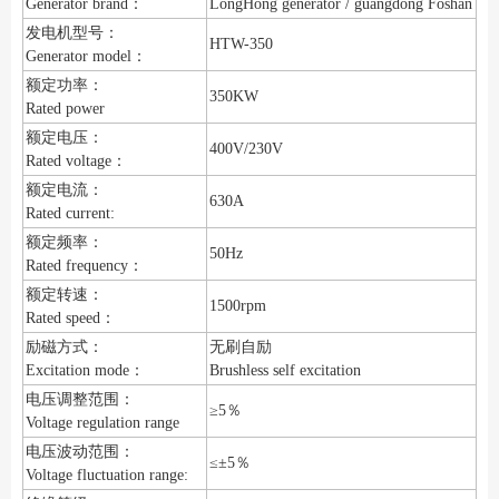
Generator brand：
LongHong generator / guangdong Foshan
发电机型号：
HTW-350
Generator model：
额定功率：
350KW
Rated power
额定电压：
400V/230V
Rated voltage：
额定电流：
630A
Rated current:
额定频率：
50Hz
Rated frequency：
额定转速：
1500rpm
Rated speed：
励磁方式：
无刷自励
Excitation mode：
Brushless self excitation
电压调整范围：
≥5％
Voltage regulation range
电压波动范围：
≤±5％
Voltage fluctuation range: