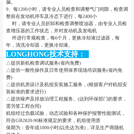
漏。
9、每1200小时，请专业人员检查和调整气门间隙，检查调
整前在发动机停车及冷态下进行，每2400小
时，请专业人员折卸和检查调整喷油器，由专业人员检
查增压器的工作状态，并对发动机及发电机
件进行常规检查，每6个月，更换冷却液过滤器，每
年，清洗冷却器，更换冷却液。
LONGHONG技术支持：
△提供新机检查调试服务(省内免费)
△提供一般性操作及日常使用保养现场培训服务(省内免
费)
△提供机房设计及机组安装施工服务，(根据客户对机组安
装标准的要求进行)
△提供噪声及排放治理工程服务。(达到环保部门的要求，
需另签工程合同)
机组经过负载试验，动态试验和各种保护报警性能测试，
符合GB2820-90标准规定的要求，机组使用质
保期为：壹年或1000小时(以先达为准)，详见生产商随机