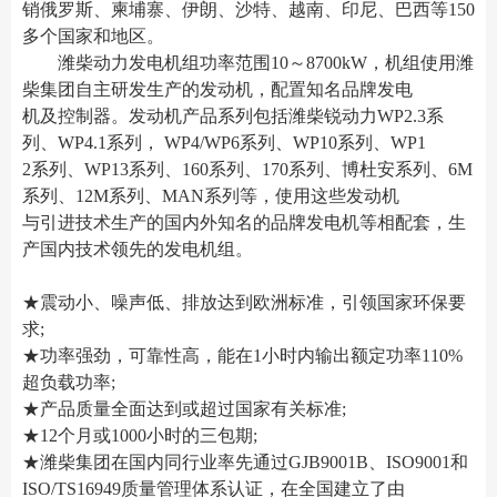
销俄罗斯、柬埔寨、伊朗、沙特、越南、印尼、巴西等150
多个国家和地区。
潍柴动力发电机组功率范围10～8700kW，机组使用潍
柴集团自主研发生产的发动机，配置知名品牌发电
机及控制器。发动机产品系列包括潍柴锐动力WP2.3系
列、WP4.1系列， WP4/WP6系列、WP10系列、WP1
2系列、WP13系列、160系列、170系列、博杜安系列、6M
系列、12M系列、MAN系列等，使用这些发动机
与引进技术生产的国内外知名的品牌发电机等相配套，生
产国内技术领先的发电机组。
★震动小、噪声低、排放达到欧洲标准，引领国家环保要
求;
★功率强劲，可靠性高，能在1小时内输出额定功率110%
超负载功率;
★产品质量全面达到或超过国家有关标准;
★12个月或1000小时的三包期;
★潍柴集团在国内同行业率先通过GJB9001B、ISO9001和
ISO/TS16949质量管理体系认证，在全国建立了由