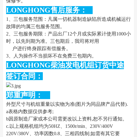
保修卡。
LONGHONG售后服务：
1、三包服务范围：凡属一切机器制造缺陷所造成机械运行
故障的均属三包服务范围。
2、三包服务期限：产品出厂12个月或实际累计使用1000小
时，以先到期为准。三包期后，我司将对用
户进行终身跟踪有偿服务。
3、人为操作不当损坏不在免费三包期内。
LONGHONG柴油发电机组订货中途
签订合同：
郑重声明：
外型尺寸与机组重量以实物为准(图片为同品牌产品代替).
a表格内数据仅供参考;
b因原制造厂家或本公司需更改以上资料,恕不另行通知。
c.以上规格机组均为50HZ、1500r/min、230V/400V
220V/380V、功率因数0.8、三相四线制;如需有其它要