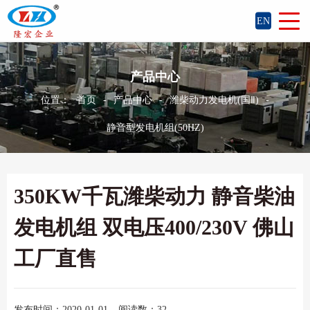
EN
产品中心
位置：
首页
-
产品中心
-
潍柴动力发电机(国Ⅱ)
-
静音型发电机组(50HZ)
350KW千瓦潍柴动力 静音柴油
发电机组 双电压400/230V 佛山
工厂直售
发布时间：2020-01-01
阅读数：32