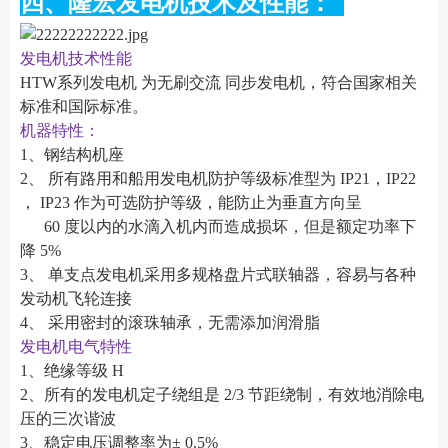
四、隆宏发电机技术及性能：
发电机技术性能
HTW系列发电机 为无刷交流 同步发电机，符合国家相关
标准和国际标准。
机器特性：
1、钢结构机座
2、 所有路用和船用发电机防护等级标准型为 IP21，IP22
， IP23 作为可选防护等级，能防止为垂直方向呈
60 度以内的水滴入机内而造成损坏，但是额定功率下
降 5%
3、 单支点发电机采用多规格盘片式联轴器，容易与各种
发动机飞轮连接
4、 采用密封的滚珠轴承，无需添加润滑脂
发电机电气特性
1、绝缘等级 H
2、所有的发电机定子绕组是 2/3 节距绕制，有效地消除电
压的三次谐波
3、稳定电压调整率为± 0.5%