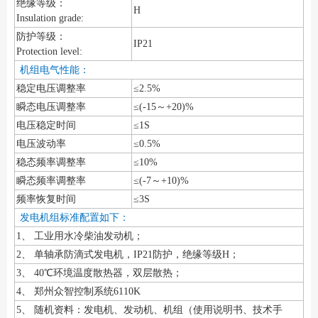
绝缘等级：
H
Insulation grade:
防护等级：
IP21
Protection level:
机组电气性能：
稳定电压调整率
≤2.5%
瞬态电压调整率
≤(-15～+20)%
电压稳定时间
≤1S
电压波动率
≤0.5%
稳态频率调整率
≤10%
瞬态频率调整率
≤(-7～+10)%
频率恢复时间
≤3S
发电机组标准配置如下：
1、 工业用水冷柴油发动机；
2、 单轴承防滴式发电机，IP21防护，绝缘等级H；
3、 40℃环境温度散热器，双层散热；
4、 郑州众智控制系统6110K
5、 随机资料：发电机、发动机、机组（使用说明书、技术手