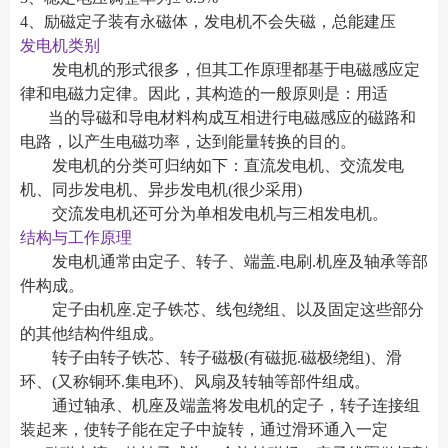
4、励磁定子装有永磁体，发电机不会失磁，总能建压
发电机类别
发电机的形式很多，但其工作原理都基于电磁感应定
律和电磁力定律。因此，其构造的一般原则是：用适
当的导磁和导电材料构成互相进行电磁感应的磁路和
电路，以产生电磁功率，达到能量转换的目的。
发电机的分类可归纳如下：直流发电机、交流发电
机、同步发电机、异步发电机(很少采用)
交流发电机还可分为单相发电机与三相发电机。
结构与工作原理
发电机通常由定子、转子、端盖.电刷.机座及轴承等部
件构成。
定子由机座.定子铁芯、线包绕组、以及固定这些部分
的其他结构件组成。
转子由转子铁芯、转子磁极(有磁扼.磁极绕组)、滑
环、(又称铜环.集电环)、风扇及转轴等部件组成。
通过轴承、机座及端盖将发电机的定子，转子连接组
装起来，使转子能在定子中旋转，通过滑环通入一定