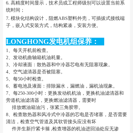
6. 高精度时间显示，技术员或工程师级别可以设置当前系
统时间；
7. 模块化结构设计，阻燃ABS塑料外壳，可插拔式接线端
子，嵌入式安装方式，结构紧凑，安装方便。
LONGHONG发电机组保养：
1、每天开机前检查。
2、发动机曲轴箱机油耗量。
3、冷却液面：散热器和中冷器芯电有无阻塞现象。
4、空气滤清器是否被阻塞。
5、每50小时检查。
6、蓄电池及液面：排除漏水，漏燃油，漏机油现象。
7、每250-300小时：更换发动机机油，更换机油滤清器和
旁道机油滤清器，更换燃油滤清器，需要时
排放燃油箱油污，张紧三角胶带。
8、检查散热器和风冷式中冷器的芯电是否堵塞，是否需要
清洁，检查空气管道及其软管接头应没有坏
件并生新拧紧卡箍 ,检查增器的机油进回油处应无渗