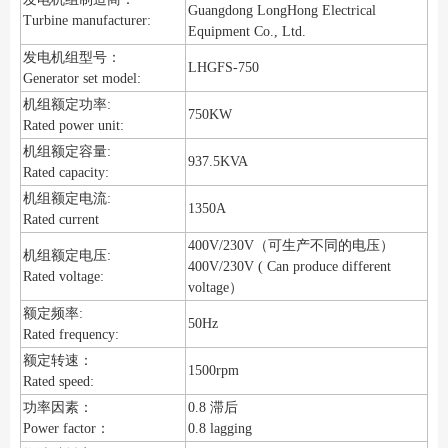
Guangdong LongHong Electrical
Turbine manufacturer:
Equipment Co., Ltd.
发电机组型号：
LHGFS-750
Generator set model:
机组额定功率:
750KW
Rated power unit:
机组额定容量:
937.5KVA
Rated capacity:
机组额定电流:
1350A
Rated current
400V/230V（可生产不同的电压）
机组额定电压:
400V/230V ( Can produce different
Rated voltage:
voltage）
额定频率:
50Hz
Rated frequency:
额定转速：
1500rpm
Rated speed:
功率因素：
0.8 滞后
Power factor：
0.8 lagging