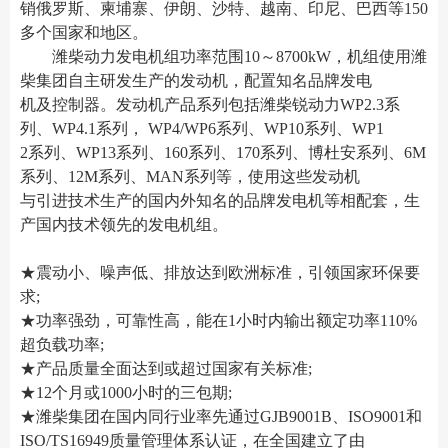
销俄罗斯、柬埔寨、伊朗、沙特、越南、印尼、巴西等150
多个国家和地区。
潍柴动力发电机组功率范围10～8700kW，机组使用潍
柴集团自主研发生产的发动机，配置知名品牌发电
机及控制器。发动机产品系列包括潍柴锐动力WP2.3系
列、WP4.1系列， WP4/WP6系列、WP10系列、WP1
2系列、WP13系列、160系列、170系列、博杜安系列、6M
系列、12M系列、MAN系列等，使用这些发动机
与引进技术生产的国内外知名的品牌发电机等相配套，生
产国内技术领先的发电机组。
★震动小、噪声低、排放达到欧洲标准，引领国家环保要
求;
★功率强劲，可靠性高，能在1小时内输出额定功率110%
超负载功率;
★产品质量全面达到或超过国家有关标准;
★12个月或1000小时的三包期;
★潍柴集团在国内同行业率先通过GJB9001B、ISO9001和
ISO/TS16949质量管理体系认证，在全国建立了由