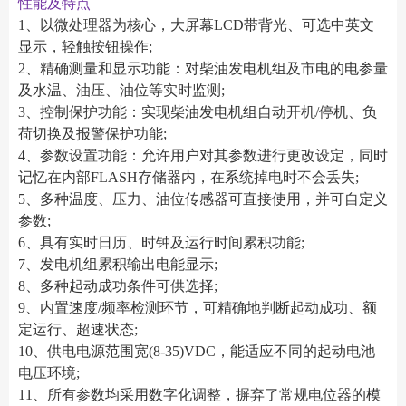
性能及特点
1、以微处理器为核心，大屏幕LCD带背光、可选中英文
显示，轻触按钮操作;
2、精确测量和显示功能：对柴油发电机组及市电的电参量
及水温、油压、油位等实时监测;
3、控制保护功能：实现柴油发电机组自动开机/停机、负
荷切换及报警保护功能;
4、参数设置功能：允许用户对其参数进行更改设定，同时
记忆在内部FLASH存储器内，在系统掉电时不会丢失;
5、多种温度、压力、油位传感器可直接使用，并可自定义
参数;
6、具有实时日历、时钟及运行时间累积功能;
7、发电机组累积输出电能显示;
8、多种起动成功条件可供选择;
9、内置速度/频率检测环节，可精确地判断起动成功、额
定运行、超速状态;
10、供电电源范围宽(8-35)VDC，能适应不同的起动电池
电压环境;
11、所有参数均采用数字化调整，摒弃了常规电位器的模