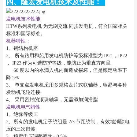
四、隆宏发电机技术及性能：
发电机技术性能
HTW系列发电机 为无刷交流 同步发电机，符合国家相关
标准和国际标准。
机器特性：
1、钢结构机座
2、 所有路用和船用发电机防护等级标准型为 IP21，IP22
， IP23 作为可选防护等级，能防止为垂直方向呈
60 度以内的水滴入机内而造成损坏，但是额定功率下
降 5%
3、 单支点发电机采用多规格盘片式联轴器，容易与各种
发动机飞轮连接
4、 采用密封的滚珠轴承，无需添加润滑脂
发电机电气特性
1、绝缘等级 H
2、所有的发电机定子绕组是 2/3 节距绕制，有效地消除电
压的三次谐波
3、稳定电压调整率为± 0.5%