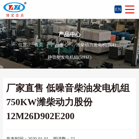
EN
产品中心
位置：
首页
-
产品中心
-
潍柴动力发电机(国Ⅱ)
-
静音型发电机组(50HZ)
厂家直售 低噪音柴油发电机组
750KW潍柴动力股份
12M26D902E200
发布时间：2020-01-01
阅读数：32