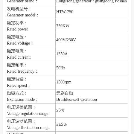
Generator brand：
LongHong generator / guangdong Foshan
发电机型号：
HTW-750
Generator model：
额定功率：
750KW
Rated power
额定电压：
400V/230V
Rated voltage：
额定电流：
1350A
Rated current:
额定频率：
50Hz
Rated frequency：
额定转速：
1500rpm
Rated speed：
励磁方式：
无刷自励
Excitation mode：
Brushless self excitation
电压调整范围：
≥5％
Voltage regulation range
电压波动范围：
≤±5％
Voltage fluctuation range: