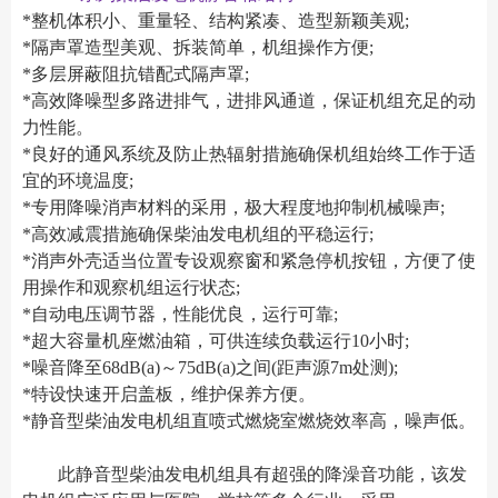
*整机体积小、重量轻、结构紧凑、造型新颖美观;
*隔声罩造型美观、拆装简单，机组操作方便;
*多层屏蔽阻抗错配式隔声罩;
*高效降噪型多路进排气，进排风通道，保证机组充足的动
力性能。
*良好的通风系统及防止热辐射措施确保机组始终工作于适
宜的环境温度;
*专用降噪消声材料的采用，极大程度地抑制机械噪声;
*高效减震措施确保柴油发电机组的平稳运行;
*消声外壳适当位置专设观察窗和紧急停机按钮，方便了使
用操作和观察机组运行状态;
*自动电压调节器，性能优良，运行可靠;
*超大容量机座燃油箱，可供连续负载运行10小时;
*噪音降至68dB(a)～75dB(a)之间(距声源7m处测);
*特设快速开启盖板，维护保养方便。
*静音型柴油发电机组直喷式燃烧室燃烧效率高，噪声低。
此静音型柴油发电机组具有超强的降澡音功能，该发