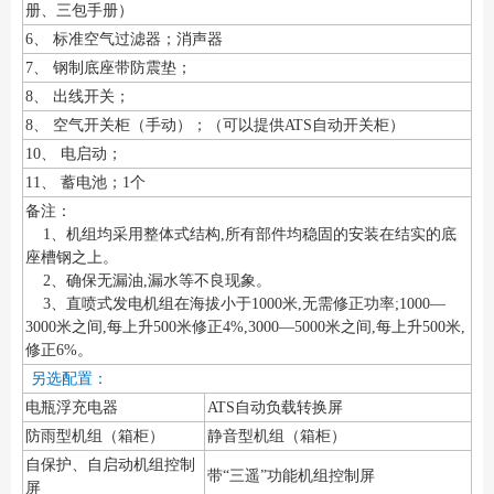
册、三包手册）
6、 标准空气过滤器；消声器
7、 钢制底座带防震垫；
8、 出线开关；
8、 空气开关柜（手动）；（可以提供ATS自动开关柜）
10、 电启动；
11、 蓄电池；1个
备注：
1、机组均采用整体式结构,所有部件均稳固的安装在结实的底
座槽钢之上。
2、确保无漏油,漏水等不良现象。
3、直喷式发电机组在海拔小于1000米,无需修正功率;1000—
3000米之间,每上升500米修正4%,3000—5000米之间,每上升500米,
修正6%。
另选配置：
电瓶浮充电器
ATS自动负载转换屏
防雨型机组（箱柜）
静音型机组（箱柜）
自保护、自启动机组控制
带“三遥”功能机组控制屏
屏