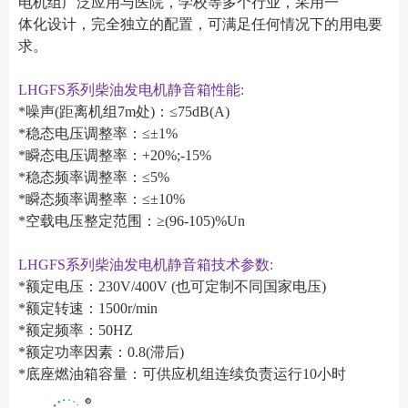
电机组广泛应用与医院，学校等多个行业，采用一
体化设计，完全独立的配置，可满足任何情况下的用电要
求。
LHGFS系列柴油发电机静音箱性能:
*噪声(距离机组7m处)：≤75dB(A)
*稳态电压调整率：≤±1%
*瞬态电压调整率：+20%;-15%
*稳态频率调整率：≤5%
*瞬态频率调整率：≤±10%
*空载电压整定范围：≥(96-105)%Un
LHGFS系列柴油发电机静音箱技术参数:
*额定电压：230V/400V (也可定制不同国家电压)
*额定转速：1500r/min
*额定频率：50HZ
*额定功率因素：0.8(滞后)
*底座燃油箱容量：可供应机组连续负责运行10小时