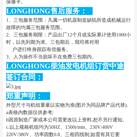
保修卡。
LONGHONG售后服务：
1、三包服务范围：凡属一切机器制造缺陷所造成机械运行
故障的均属三包服务范围。
2、三包服务期限：产品出厂12个月或实际累计使用1000小
时，以先到期为准。三包期后，我司将对用
户进行终身跟踪有偿服务。
3、人为操作不当损坏不在免费三包期内。
LONGHONG柴油发电机组订货中途
签订合同：
郑重声明：
外型尺寸与机组重量以实物为准(图片为同品牌产品代替).
a表格内数据仅供参考;
b因原制造厂家或本公司需更改以上资料,恕不另行通知。
c.以上规格机组均为50HZ、1500r/min、230V/400V
220V/380V、功率因数0.8、三相四线制;如需有其它要