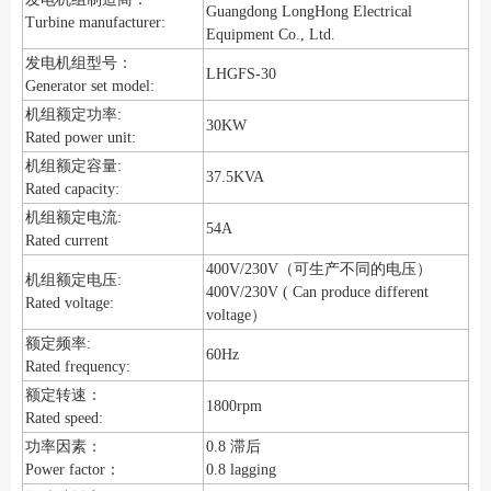
Guangdong LongHong Electrical
Turbine manufacturer:
Equipment Co., Ltd.
发电机组型号：
LHGFS-30
Generator set model:
机组额定功率:
30KW
Rated power unit:
机组额定容量:
37.5KVA
Rated capacity:
机组额定电流:
54A
Rated current
400V/230V（可生产不同的电压）
机组额定电压:
400V/230V ( Can produce different
Rated voltage:
voltage）
额定频率:
60Hz
Rated frequency:
额定转速：
1800rpm
Rated speed:
功率因素：
0.8 滞后
Power factor：
0.8 lagging