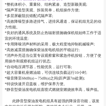
*整机体积小、重量轻、结构紧凑、造型新颖美观;
*隔声罩造型美观、拆装简单，机组操作方便;
*多层屏蔽阻抗错配式隔声罩;
*高效降噪型多路进排气，进排风通道，保证机组充足的动
力性能。
*良好的通风系统及防止热辐射措施确保机组始终工作于适
宜的环境温度;
*专用降噪消声材料的采用，极大程度地抑制机械噪声;
*高效减震措施确保柴油发电机组的平稳运行;
*消声外壳适当位置专设观察窗和紧急停机按钮，方便了使
用操作和观察机组运行状态;
*自动电压调节器，性能优良，运行可靠;
*超大容量机座燃油箱，可供连续负载运行10小时;
*噪音降至68dB(a)～75dB(a)之间(距声源7m处测);
*特设快速开启盖板，维护保养方便。
*静音型柴油发电机组直喷式燃烧室燃烧效率高，噪声低。
此静音型柴油发电机组具有超强的降澡音功能，该发