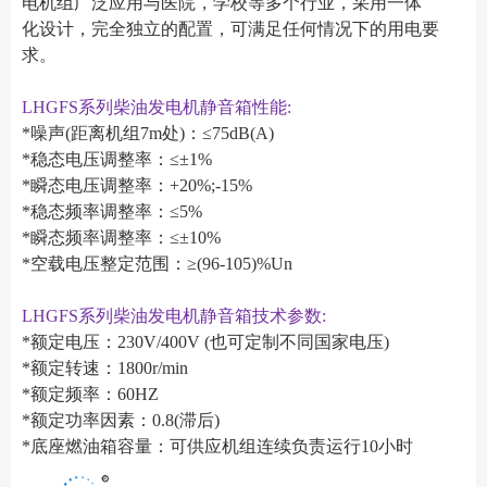
电机组广泛应用与医院，学校等多个行业，采用一体
化设计，完全独立的配置，可满足任何情况下的用电要
求。
LHGFS系列柴油发电机静音箱性能:
*噪声(距离机组7m处)：≤75dB(A)
*稳态电压调整率：≤±1%
*瞬态电压调整率：+20%;-15%
*稳态频率调整率：≤5%
*瞬态频率调整率：≤±10%
*空载电压整定范围：≥(96-105)%Un
LHGFS系列柴油发电机静音箱技术参数:
*额定电压：230V/400V (也可定制不同国家电压)
*额定转速：1800r/min
*额定频率：60HZ
*额定功率因素：0.8(滞后)
*底座燃油箱容量：可供应机组连续负责运行10小时