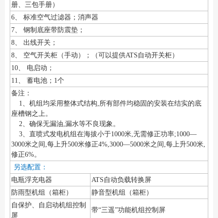
册、三包手册）
6、 标准空气过滤器；消声器
7、 钢制底座带防震垫；
8、 出线开关；
8、 空气开关柜（手动）；（可以提供ATS自动开关柜）
10、 电启动；
11、 蓄电池；1个
备注：
1、机组均采用整体式结构,所有部件均稳固的安装在结实的底
座槽钢之上。
2、确保无漏油,漏水等不良现象。
3、直喷式发电机组在海拔小于1000米,无需修正功率;1000—
3000米之间,每上升500米修正4%,3000—5000米之间,每上升500米,
修正6%。
另选配置：
电瓶浮充电器
ATS自动负载转换屏
防雨型机组（箱柜）
静音型机组（箱柜）
自保护、自启动机组控制
带“三遥”功能机组控制屏
屏