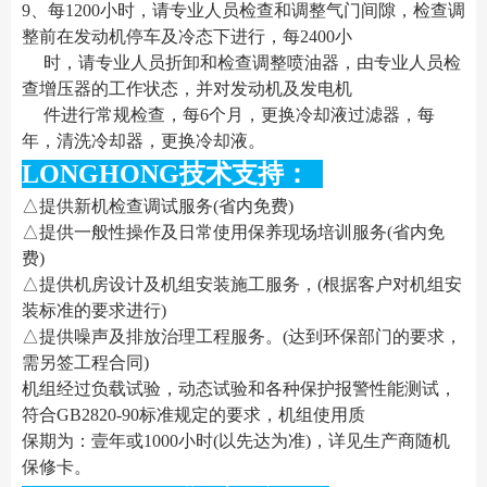
9、每1200小时，请专业人员检查和调整气门间隙，检查调
整前在发动机停车及冷态下进行，每2400小
时，请专业人员折卸和检查调整喷油器，由专业人员检
查增压器的工作状态，并对发动机及发电机
件进行常规检查，每6个月，更换冷却液过滤器，每
年，清洗冷却器，更换冷却液。
LONGHONG技术支持：
△提供新机检查调试服务(省内免费)
△提供一般性操作及日常使用保养现场培训服务(省内免
费)
△提供机房设计及机组安装施工服务，(根据客户对机组安
装标准的要求进行)
△提供噪声及排放治理工程服务。(达到环保部门的要求，
需另签工程合同)
机组经过负载试验，动态试验和各种保护报警性能测试，
符合GB2820-90标准规定的要求，机组使用质
保期为：壹年或1000小时(以先达为准)，详见生产商随机
保修卡。