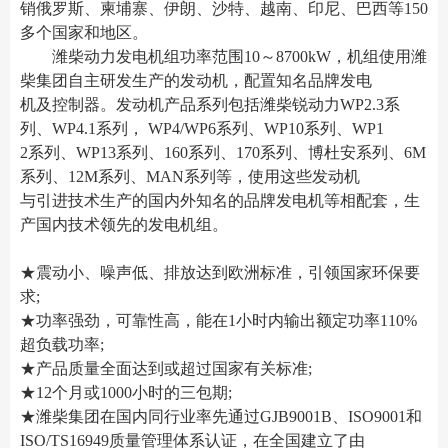
销俄罗斯、柬埔寨、伊朗、沙特、越南、印尼、巴西等150
多个国家和地区。
潍柴动力发电机组功率范围10～8700kW，机组使用潍
柴集团自主研发生产的发动机，配置知名品牌发电
机及控制器。发动机产品系列包括潍柴锐动力WP2.3系
列、WP4.1系列， WP4/WP6系列、WP10系列、WP1
2系列、WP13系列、160系列、170系列、博杜安系列、6M
系列、12M系列、MAN系列等，使用这些发动机
与引进技术生产的国内外知名的品牌发电机等相配套，生
产国内技术领先的发电机组。
★震动小、噪声低、排放达到欧洲标准，引领国家环保要
求;
★功率强劲，可靠性高，能在1小时内输出额定功率110%
超负载功率;
★产品质量全面达到或超过国家有关标准;
★12个月或1000小时的三包期;
★潍柴集团在国内同行业率先通过GJB9001B、ISO9001和
ISO/TS16949质量管理体系认证，在全国建立了由