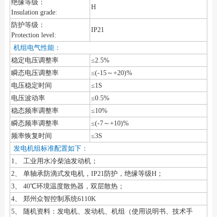
绝缘等级：
H
Insulation grade:
防护等级：
IP21
Protection level:
机组电气性能：
稳定电压调整率
≤2.5%
瞬态电压调整率
≤(-15～+20)%
电压稳定时间
≤1S
电压波动率
≤0.5%
稳态频率调整率
≤10%
瞬态频率调整率
≤(-7～+10)%
频率恢复时间
≤3S
发电机组标准配置如下：
1、 工业用水冷柴油发动机；
2、 单轴承防滴式发电机，IP21防护，绝缘等级H；
3、 40℃环境温度散热器，双层散热；
4、 郑州众智控制系统6110K
5、 随机资料：发电机、发动机、机组（使用说明书、技术手