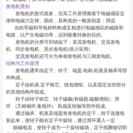
发电机类别
发电机的形式很多，但其工作原理都基于电磁感应定
律和电磁力定律。因此，其构造的一般原则是：用适
当的导磁和导电材料构成互相进行电磁感应的磁路和
电路，以产生电磁功率，达到能量转换的目的。
发电机的分类可归纳如下：直流发电机、交流发电
机、同步发电机、异步发电机(很少采用)
交流发电机还可分为单相发电机与三相发电机。
结构与工作原理
发电机通常由定子、转子、端盖.电刷.机座及轴承等部
件构成。
定子由机座.定子铁芯、线包绕组、以及固定这些部分
的其他结构件组成。
转子由转子铁芯、转子磁极(有磁扼.磁极绕组)、滑
环、(又称铜环.集电环)、风扇及转轴等部件组成。
通过轴承、机座及端盖将发电机的定子，转子连接组
装起来，使转子能在定子中旋转，通过滑环通入一定
励磁电流，使转子成为一个旋转磁场，定子线圈做切割