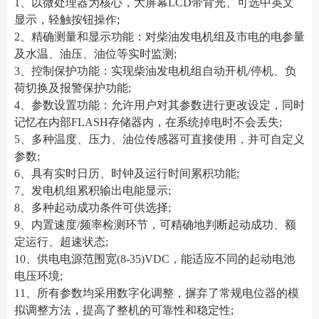
1、以微处理器为核心，大屏幕LCD带背光、可选中英文
显示，轻触按钮操作;
2、精确测量和显示功能：对柴油发电机组及市电的电参量
及水温、油压、油位等实时监测;
3、控制保护功能：实现柴油发电机组自动开机/停机、负
荷切换及报警保护功能;
4、参数设置功能：允许用户对其参数进行更改设定，同时
记忆在内部FLASH存储器内，在系统掉电时不会丢失;
5、多种温度、压力、油位传感器可直接使用，并可自定义
参数;
6、具有实时日历、时钟及运行时间累积功能;
7、发电机组累积输出电能显示;
8、多种起动成功条件可供选择;
9、内置速度/频率检测环节，可精确地判断起动成功、额
定运行、超速状态;
10、供电电源范围宽(8-35)VDC，能适应不同的起动电池
电压环境;
11、所有参数均采用数字化调整，摒弃了常规电位器的模
拟调整方法，提高了整机的可靠性和稳定性;