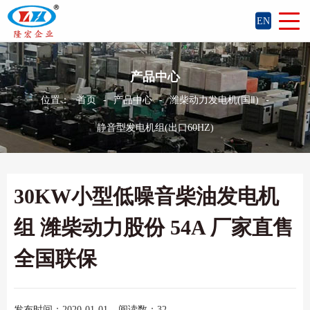
EN
产品中心
位置：
首页
-
产品中心
-
潍柴动力发电机(国Ⅱ)
-
静音型发电机组(出口60HZ)
30KW小型低噪音柴油发电机
组 潍柴动力股份 54A 厂家直售
全国联保
发布时间：2020-01-01
阅读数：32