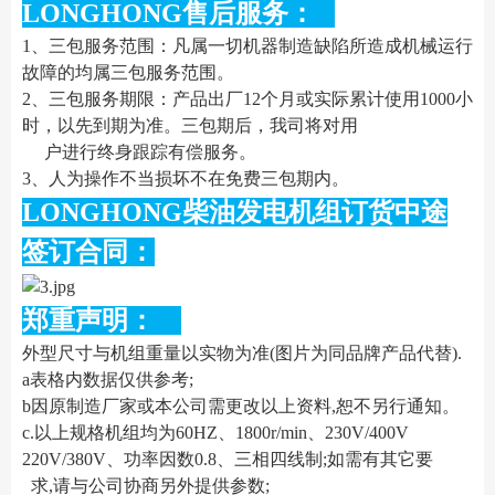
LONGHONG售后服务：
1、三包服务范围：凡属一切机器制造缺陷所造成机械运行
故障的均属三包服务范围。
2、三包服务期限：产品出厂12个月或实际累计使用1000小
时，以先到期为准。三包期后，我司将对用
户进行终身跟踪有偿服务。
3、人为操作不当损坏不在免费三包期内。
LONGHONG柴油发电机组订货中途
签订合同：
郑重声明：
外型尺寸与机组重量以实物为准(图片为同品牌产品代替).
a表格内数据仅供参考;
b因原制造厂家或本公司需更改以上资料,恕不另行通知。
c.以上规格机组均为60HZ、1800r/min、230V/400V
220V/380V、功率因数0.8、三相四线制;如需有其它要
求,请与公司协商另外提供参数;