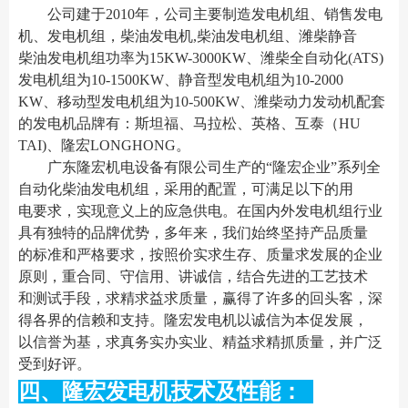
公司建于2010年，公司主要制造发电机组、销售发电
机、发电机组，柴油发电机,柴油发电机组、潍柴静音
柴油发电机组功率为15KW-3000KW、潍柴全自动化(ATS)
发电机组为10-1500KW、静音型发电机组为10-2000
KW、移动型发电机组为10-500KW、潍柴动力发动机配套
的发电机品牌有：斯坦福、马拉松、英格、互泰（HU
TAI)、隆宏LONGHONG。
广东隆宏机电设备有限公司生产的“隆宏企业”系列全
自动化柴油发电机组，采用的配置，可满足以下的用
电要求，实现意义上的应急供电。在国内外发电机组行业
具有独特的品牌优势，多年来，我们始终坚持产品质量
的标准和严格要求，按照价实求生存、质量求发展的企业
原则，重合同、守信用、讲诚信，结合先进的工艺技术
和测试手段，求精求益求质量，赢得了许多的回头客，深
得各界的信赖和支持。隆宏发电机以诚信为本促发展，
以信誉为基，求真务实办实业、精益求精抓质量，并广泛
受到好评。
四、隆宏发电机技术及性能：