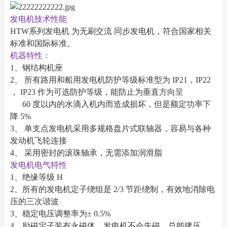
发电机技术性能
HTW系列发电机 为无刷交流 同步发电机，符合国家相关
标准和国际标准。
机器特性：
1、钢结构机座
2、 所有路用和船用发电机防护等级标准型为 IP21，IP22
， IP23 作为可选防护等级，能防止为垂直方向呈
60 度以内的水滴入机内而造成损坏，但是额定功率下
降 5%
3、 单支点发电机采用多规格盘片式联轴器，容易与各种
发动机飞轮连接
4、 采用密封的滚珠轴承，无需添加润滑脂
发电机电气特性
1、绝缘等级 H
2、所有的发电机定子绕组是 2/3 节距绕制，有效地消除电
压的三次谐波
3、稳定电压调整率为± 0.5%
4、励磁定子装有永磁体，发电机不会失磁，总能建压