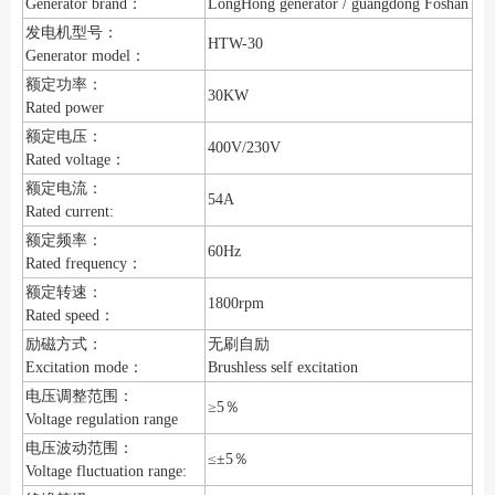
Generator brand：
LongHong generator / guangdong Foshan
发电机型号：
HTW-30
Generator model：
额定功率：
30KW
Rated power
额定电压：
400V/230V
Rated voltage：
额定电流：
54A
Rated current:
额定频率：
60Hz
Rated frequency：
额定转速：
1800rpm
Rated speed：
励磁方式：
无刷自励
Excitation mode：
Brushless self excitation
电压调整范围：
≥5％
Voltage regulation range
电压波动范围：
≤±5％
Voltage fluctuation range: