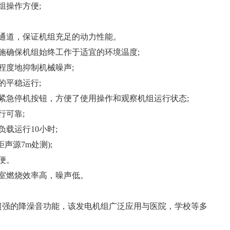
组操作方便;
通道，保证机组充足的动力性能。
施确保机组始终工作于适宜的环境温度;
程度地抑制机械噪声;
的平稳运行;
紧急停机按钮，方便了使用操作和观察机组运行状态;
行可靠;
载运行10小时;
(距声源7m处测);
便。
室燃烧效率高，噪声低。
的降澡音功能，该发电机组广泛应用与医院，学校等多