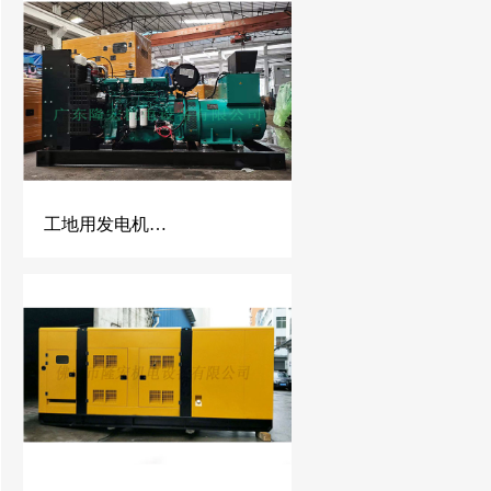
工地用发电机组、400kw潍柴发电机组、500KVA潍柴动力柴油发电机组