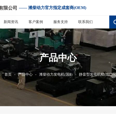
有限公司
—— 潍柴动力官方指定成套商(OEM)
新闻资讯
客户案例
服务支持
联系我们
产品中心
：
首页
-
产品中心
-
潍柴动力发电机(国Ⅱ)
-
静音型发电机组(出口60