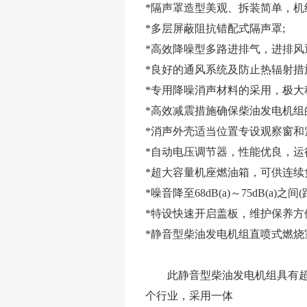
*隔声罩造型美观、拆装简单，机
*多层屏蔽阻抗错配式隔声罩;
*高效降噪型多路进排气，进排风
*良好的通风系统及防止热辐射措
*专用降噪消声材料的采用，极大
*高效减震措施确保柴油发电机组
*消声外壳适当位置专设观察窗和
*自动电压调节器，性能优良，运
*超大容量机座燃油箱，可供连续负
*噪音降至68dB(a)～75dB(a)之间
*特设快速开启盖板，维护保养方
*静音型柴油发电机组直喷式燃烧
此静音型柴油发电机组具有超强
个行业，采用一体