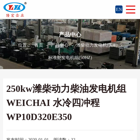
EN
产品中心
位置：
首页
-
产品中心
-
潍柴动力发电机(国Ⅲ)
-
标准型发电机组(50HZ)
250kw潍柴动力柴油发电机组
WEICHAI 水冷四冲程
WP10D320E350
发布时间：2020-01-01
阅读数：32