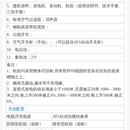
5、随机资料：发电机、发动机、机组（使用说明书、技术手册、
三包手册）
6、标准空气过滤器；消声器
7、钢制底座带防震垫；
8、出线开关；
8、空气开关柜（手动）；（可以提供ATS自动开关柜）
10、电启动；
11、蓄电池；2个
备注：
1、机组均采用整体式结构,所有部件均稳固的安装在结实的底座
槽钢之上。
2、确保无漏油,漏水等不良现象。
3、直喷式发电机组在海拔小于1000米,无需修正功率;1000—3000
米之间,每上升500米修正4%,3000—5000米之间,每上升500米,修正
6%。
另选配置：
电瓶浮充电器
ATS自动负载转换屏
防雨型机组（箱柜）
静音型机组（箱柜）