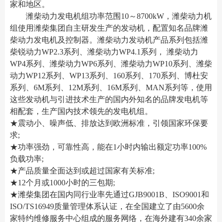
家和地区。
潍柴动力发电机组功率范围10～8700kW，潍柴动力机
组使用潍柴集团自主研发生产的发动机，配置知名品牌潍
柴动力发电机及控制器。潍柴动力发动机产品系列包括潍
柴锐动力WP2.3系列、潍柴动力WP4.1系列， 潍柴动力
WP4系列、潍柴动力WP6系列、潍柴动力WP10系列、潍柴
动力WP12系列、WP13系列、160系列、170系列、博杜安
系列、6M系列、12M系列、16M系列、MAN系列等，使用
这些发动机与引进技术生产的国内外知名的品牌发电机等
相配套，生产国内技术领先的发电机组。
★震动小、噪声低、排放达到欧洲标准，引领国家环保要
求;
★功率强劲，可靠性高，能在1小时内输出额定功率100%
负载功率;
★产品质量全面达到或超过国家有关标准;
★12个月或1000小时的三包期;
★潍柴集团在国内同行业率先通过GJB9001B、ISO9001和
ISO/TS16949质量管理体系认证，在全国建立了由5600余
家特约维修服务中心组成的服务网络，在海外建有340余家