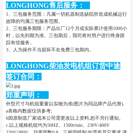
LONGHONG售后服务：
1、三包服务范围：凡属一切机器制造缺陷所造成机械运行
故障的均属三包服务范围。
2、三包服务期限：产品出厂12个月或实际累计使用1000小
时，以先到期为准。三包期后，我司将对用户进行终身跟
踪有偿服务。
3、人为操作不当损坏不在免费三包期内。
LONGHONG柴油发电机组订货中途
签订合同：
郑重声明：
外型尺寸与机组重量以实物为准(图片为同品牌产品代替).
a表格内数据仅供参考;
b因原制造厂家或本公司需更改以上资料,恕不另行通知。
c.以上规格机组均为50HZ、1500r/min、230V/400V
220V/380V、功率因数0.8、三相四线制;如需有其它要求,请