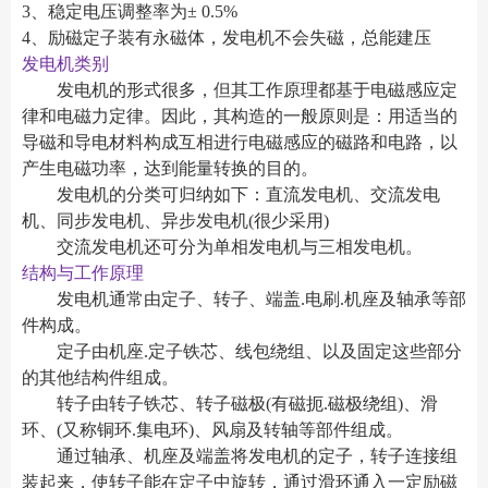
3、稳定电压调整率为± 0.5%
4、励磁定子装有永磁体，发电机不会失磁，总能建压
发电机类别
发电机的形式很多，但其工作原理都基于电磁感应定
律和电磁力定律。因此，其构造的一般原则是：用适当的
导磁和导电材料构成互相进行电磁感应的磁路和电路，以
产生电磁功率，达到能量转换的目的。
发电机的分类可归纳如下：直流发电机、交流发电
机、同步发电机、异步发电机(很少采用)
交流发电机还可分为单相发电机与三相发电机。
结构与工作原理
发电机通常由定子、转子、端盖.电刷.机座及轴承等部
件构成。
定子由机座.定子铁芯、线包绕组、以及固定这些部分
的其他结构件组成。
转子由转子铁芯、转子磁极(有磁扼.磁极绕组)、滑
环、(又称铜环.集电环)、风扇及转轴等部件组成。
通过轴承、机座及端盖将发电机的定子，转子连接组
装起来，使转子能在定子中旋转，通过滑环通入一定励磁