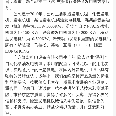
旨，着重于新产品推广.为客户提供解决静音发电机方案服
务。
公司建于2010年，公司主要制造发电机组、销售发电
机、发电机组，柴油发电机,柴油发电机组、潍柴静音柴油
发电机组功率为15KW-3000KW、潍柴全自动化(ATS)发电
机组为10-1500KW、静音型发电机组为10-2000KW、移动
型发电机组为10-500KW、潍柴动力发动机配套的发电机品
牌有：斯坦福、马拉松、英格、互泰（HUTAI)、隆宏
LONGHONG。
广东隆宏机电设备有限公司生产的“隆宏企业”系列全
自动化柴油发电机组，采用的配置，可满足以下的用电要
求，实现意义上的应急供电。在国内外发电机组行业具有
独特的品牌优势，多年来，我们始终坚持产品质量的标准
和严格要求，按照价实求生存、质量求发展的企业原则，
重合同、守信用、讲诚信，结合先进的工艺技术和测试手
段，求精求益求质量，赢得了许多的回头客，深得各界的
信赖和支持。隆宏发电机以诚信为本促发展，以信誉为
基，求真务实办实业、精益求精抓质量，并广泛受到好
评。