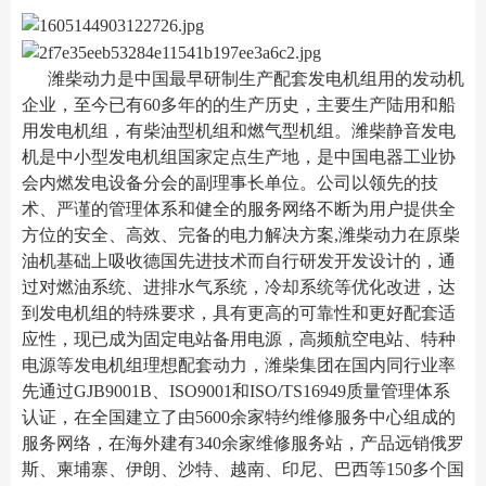
潍柴动力是中国最早研制生产配套发电机组用的发动机
企业，至今已有60多年的的生产历史，主要生产陆用和船
用发电机组，有柴油型机组和燃气型机组。潍柴静音发电
机是中小型发电机组国家定点生产地，是中国电器工业协
会内燃发电设备分会的副理事长单位。公司以领先的技
术、严谨的管理体系和健全的服务网络不断为用户提供全
方位的安全、高效、完备的电力解决方案,潍柴动力在原柴
油机基础上吸收德国先进技术而自行研发开发设计的，通
过对燃油系统、进排水气系统，冷却系统等优化改进，达
到发电机组的特殊要求，具有更高的可靠性和更好配套适
应性，现已成为固定电站备用电源，高频航空电站、特种
电源等发电机组理想配套动力，潍柴集团在国内同行业率
先通过GJB9001B、ISO9001和ISO/TS16949质量管理体系
认证，在全国建立了由5600余家特约维修服务中心组成的
服务网络，在海外建有340余家维修服务站，产品远销俄罗
斯、柬埔寨、伊朗、沙特、越南、印尼、巴西等150多个国