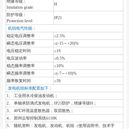
绝缘等级：
H
Insulation grade:
防护等级：
IP21
Protection level:
机组电气性能：
稳定电压调整率
≤2.5%
瞬态电压调整率
≤(-15～+20)%
电压稳定时间
≤1S
电压波动率
≤0.5%
稳态频率调整率
≤10%
瞬态频率调整率
≤(-7～+10)%
频率恢复时间
≤3S
发电机组标准配置如下：
1、 工业用水冷柴油发动机；
2、 单轴承防滴式发电机，IP21防护，绝缘等级H；
3、 40℃环境温度散热器，双层散热；
4、 郑州众智控制系统6110K
5、 随机资料：发电机、发动机、机组（使用说明书、技术手