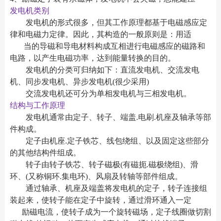
发电机类别
发电机的形式很多，但其工作原理都基于电磁感应定
律和电磁力定律。因此，其构造的一般原则是：用适
当的导磁和导电材料构成互相进行电磁感应的磁路和
电路，以产生电磁功率，达到能量转换的目的。
发电机的分类可归纳如下：直流发电机、交流发电
机、同步发电机、异步发电机(很少采用)
交流发电机还可分为单相发电机与三相发电机。
结构与工作原理
发电机通常由定子、转子、端盖.电刷.机座及轴承等部
件构成。
定子由机座.定子铁芯、线包绕组、以及固定这些部分
的其他结构件组成。
转子由转子铁芯、转子磁极(有磁扼.磁极绕组)、滑
环、(又称铜环.集电环)、风扇及转轴等部件组成。
通过轴承、机座及端盖将发电机的定子，转子连接组
装起来，使转子能在定子中旋转，通过滑环通入一定
励磁电流，使转子成为一个旋转磁场，定子线圈做切割