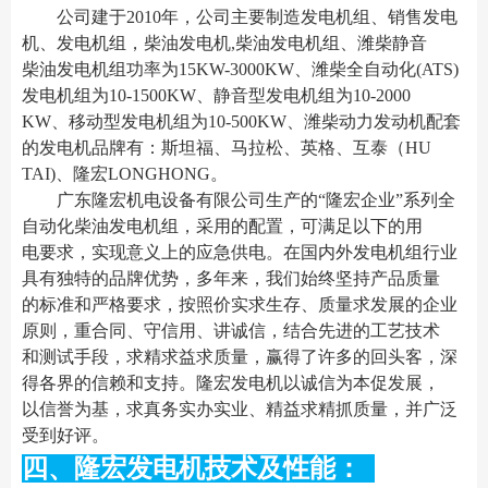
公司建于2010年，公司主要制造发电机组、销售发电
机、发电机组，柴油发电机,柴油发电机组、潍柴静音
柴油发电机组功率为15KW-3000KW、潍柴全自动化(ATS)
发电机组为10-1500KW、静音型发电机组为10-2000
KW、移动型发电机组为10-500KW、潍柴动力发动机配套
的发电机品牌有：斯坦福、马拉松、英格、互泰（HU
TAI)、隆宏LONGHONG。
广东隆宏机电设备有限公司生产的“隆宏企业”系列全
自动化柴油发电机组，采用的配置，可满足以下的用
电要求，实现意义上的应急供电。在国内外发电机组行业
具有独特的品牌优势，多年来，我们始终坚持产品质量
的标准和严格要求，按照价实求生存、质量求发展的企业
原则，重合同、守信用、讲诚信，结合先进的工艺技术
和测试手段，求精求益求质量，赢得了许多的回头客，深
得各界的信赖和支持。隆宏发电机以诚信为本促发展，
以信誉为基，求真务实办实业、精益求精抓质量，并广泛
受到好评。
四、隆宏发电机技术及性能：