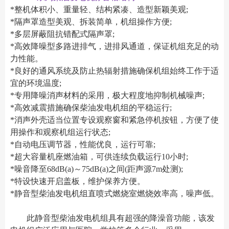
*整机体积小、重量轻、结构紧凑、造型新颖美观;
*隔声罩造型美观、拆装简单，机组操作方便;
*多层屏蔽阻抗错配式隔声罩;
*高效降噪型多路进排气，进排风通道，保证机组充足的动
力性能。
*良好的通风系统及防止热辐射措施确保机组始终工作于适
宜的环境温度;
*专用降噪消声材料的采用，极大程度地抑制机械噪声;
*高效减震措施确保柴油发电机组的平稳运行;
*消声外壳适当位置专设观察窗和紧急停机按钮，方便了使
用操作和观察机组运行状态;
*自动电压调节器，性能优良，运行可靠;
*超大容量机座燃油箱，可供连续负载运行10小时;
*噪音降至68dB(a)～75dB(a)之间(距声源7m处测);
*特设快速开启盖板，维护保养方便。
*静音型柴油发电机组直喷式燃烧室燃烧效率高，噪声低。
此静音型柴油发电机组具有超强的降澡音功能，该发