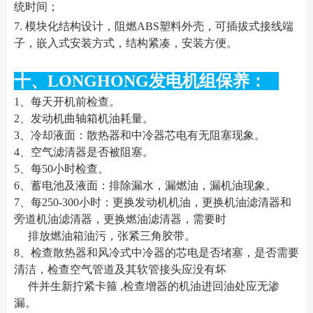
统时间；
7. 模块化结构设计，阻燃ABS塑料外壳，可插拔式接线端
子，嵌入式安装方式，结构紧凑，安装方便。
十、LONGHONG发电机组保养：
1、每天开机前检查。
2、发动机曲轴箱机油耗量。
3、冷却液面：散热器和中冷器芯电有无阻塞现象。
4、空气滤清器是否被阻塞。
5、每50小时检查。
6、蓄电池及液面：排除漏水，漏燃油，漏机油现象。
7、每250-300小时：更换发动机机油，更换机油滤清器和
旁道机油滤清器，更换燃油滤清器，需要时
排放燃油箱油污，张紧三角胶带。
8、检查散热器和风冷式中冷器的芯电是否堵塞，是否需要
清洁，检查空气管道及其软管接头应没有坏
件并生新拧紧卡箍 ,检查增器的机油进回油处应无渗
漏。