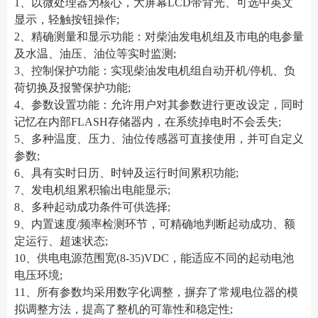
1、以微处理器为核心，大屏幕LCD带背光、可选中英文
显示，轻触按钮操作;
2、精确测量和显示功能：对柴油发电机组及市电的电参量
及水温、油压、油位等实时监测;
3、控制保护功能：实现柴油发电机组自动开机/停机、负
荷切换及报警保护功能;
4、参数设置功能：允许用户对其参数进行更改设定，同时
记忆在内部FLASH存储器内，在系统掉电时不会丢失;
5、多种温度、压力、油位传感器可直接使用，并可自定义
参数;
6、具有实时日历、时钟及运行时间累积功能;
7、发电机组累积输出电能显示;
8、多种起动成功条件可供选择;
9、内置速度/频率检测环节，可精确地判断起动成功、额
定运行、超速状态;
10、供电电源范围宽(8-35)VDC，能适应不同的起动电池
电压环境;
11、所有参数均采用数字化调整，摒弃了常规电位器的模
拟调整方法，提高了整机的可靠性和稳定性;