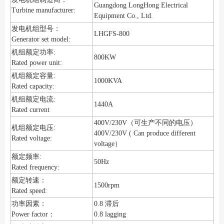
Guangdong LongHong Electrical
Turbine manufacturer:
Equipment Co., Ltd.
发电机组型号：
LHGFS-800
Generator set model:
机组额定功率:
800KW
Rated power unit:
机组额定容量:
1000KVA
Rated capacity:
机组额定电流:
1440A
Rated current
400V/230V（可生产不同的电压）
机组额定电压:
400V/230V ( Can produce different
Rated voltage:
voltage）
额定频率:
50Hz
Rated frequency:
额定转速：
1500rpm
Rated speed:
功率因素：
0.8 滞后
Power factor：
0.8 lagging