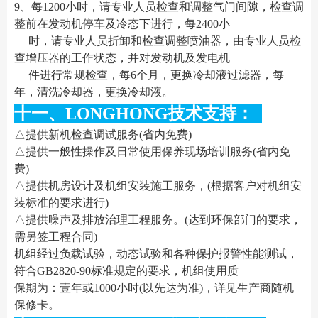
9、每1200小时，请专业人员检查和调整气门间隙，检查调
整前在发动机停车及冷态下进行，每2400小
时，请专业人员折卸和检查调整喷油器，由专业人员检
查增压器的工作状态，并对发动机及发电机
件进行常规检查，每6个月，更换冷却液过滤器，每
年，清洗冷却器，更换冷却液。
十一、LONGHONG技术支持：
△提供新机检查调试服务(省内免费)
△提供一般性操作及日常使用保养现场培训服务(省内免
费)
△提供机房设计及机组安装施工服务，(根据客户对机组安
装标准的要求进行)
△提供噪声及排放治理工程服务。(达到环保部门的要求，
需另签工程合同)
机组经过负载试验，动态试验和各种保护报警性能测试，
符合GB2820-90标准规定的要求，机组使用质
保期为：壹年或1000小时(以先达为准)，详见生产商随机
保修卡。