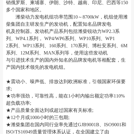
销俄罗斯、柬埔寨、伊朗、沙特、越南、印尼、巴西等150
多个国家和地区。
潍柴动力发电机组功率范围10～8700kW，机组使用潍
柴集团自主研发生产的发动机，配置知名品牌发电
机及控制器。发动机产品系列包括潍柴锐动力WP2.3系
列、WP4.1系列， WP4/WP6系列、WP10系列、WP1
2系列、WP13系列、160系列、170系列、博杜安系列、6M
系列、12M系列、MAN系列等，使用这些发动机
与引进技术生产的国内外知名的品牌发电机等相配套，生
产国内技术领先的发电机组。
★震动小、噪声低、排放达到欧洲标准，引领国家环保要
求;
★功率强劲，可靠性高，能在1小时内输出额定功率110%
超负载功率;
★产品质量全面达到或超过国家有关标准;
★12个月或1000小时的三包期;
★潍柴集团在国内同行业率先通过GJB9001B、ISO9001和
ISO/TS16949质量管理体系认证，在全国建立了由