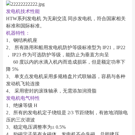
发电机技术性能
HTW系列发电机 为无刷交流 同步发电机，符合国家相关
标准和国际标准。
机器特性：
1、钢结构机座
2、 所有路用和船用发电机防护等级标准型为 IP21，IP22
， IP23 作为可选防护等级，能防止为垂直方向呈
60 度以内的水滴入机内而造成损坏，但是额定功率下
降 5%
3、 单支点发电机采用多规格盘片式联轴器，容易与各种
发动机飞轮连接
4、 采用密封的滚珠轴承，无需添加润滑脂
发电机电气特性
1、绝缘等级 H
2、所有的发电机定子绕组是 2/3 节距绕制，有效地消除电
压的三次谐波
3、稳定电压调整率为± 0.5%
4、励磁定子装有永磁体，发电机不会失磁，总能建压