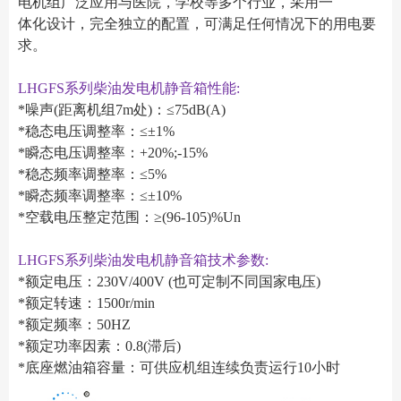
电机组广泛应用与医院，学校等多个行业，采用一
体化设计，完全独立的配置，可满足任何情况下的用电要
求。
LHGFS系列柴油发电机静音箱性能:
*噪声(距离机组7m处)：≤75dB(A)
*稳态电压调整率：≤±1%
*瞬态电压调整率：+20%;-15%
*稳态频率调整率：≤5%
*瞬态频率调整率：≤±10%
*空载电压整定范围：≥(96-105)%Un
LHGFS系列柴油发电机静音箱技术参数:
*额定电压：230V/400V (也可定制不同国家电压)
*额定转速：1500r/min
*额定频率：50HZ
*额定功率因素：0.8(滞后)
*底座燃油箱容量：可供应机组连续负责运行10小时