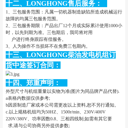
十二、LONGHONG售后服务：
1、三包服务范围：凡属一切机器制造缺陷所造成机械运行
故障的均属三包服务范围。
2、三包服务期限：产品出厂12个月或实际累计使用1000小
时，以先到期为准。三包期后，我司将对用
户进行终身跟踪有偿服务。
3、人为操作不当损坏不在免费三包期内。
十三、LONGHONG柴油发电机组订
货中途签订合同：
十四、郑重声明：
外型尺寸与机组重量以实物为准(图片为同品牌产品代替).
a表格内数据仅供参考;
b因原制造厂家或本公司需更改以上资料,恕不另行通知。
c.以上规格机组均为50HZ、1500r/min、230V/400V
220V/380V、功率因数0.8、三相四线制;如需有其它要
求,请与公司协商另外提供参数;