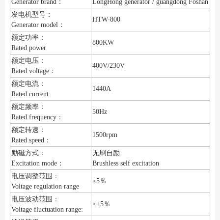
Generator brand：
LongHong generator / guangdong Foshan
发电机型号：
HTW-800
Generator model：
额定功率：
800KW
Rated power
额定电压：
400V/230V
Rated voltage：
额定电流：
1440A
Rated current:
额定频率：
50Hz
Rated frequency：
额定转速：
1500rpm
Rated speed：
励磁方式：
无刷自励
Excitation mode：
Brushless self excitation
电压调整范围：
≥5％
Voltage regulation range
电压波动范围：
≤±5％
Voltage fluctuation range: