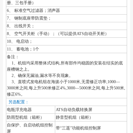
册、三包手册）
6、 标准空气过滤器；消声器
7、 钢制底座带防震垫；
8、 出线开关；
8、 空气开关柜（手动）；（可以提供ATS自动开关柜）
10、 电启动；
11、 蓄电池；1个
备注：
1、机组均采用整体式结构,所有部件均稳固的安装在结实的底
座槽钢之上。
2、确保无漏油,漏水等不良现象。
3、直喷式发电机组在海拔小于1000米,无需修正功率;1000—
3000米之间,每上升500米修正4%,3000—5000米之间,每上升500米,
修正6%。
另选配置：
电瓶浮充电器
ATS自动负载转换屏
防雨型机组（箱柜）
静音型机组（箱柜）
自保护、自启动机组控制
带“三遥”功能机组控制屏
屏