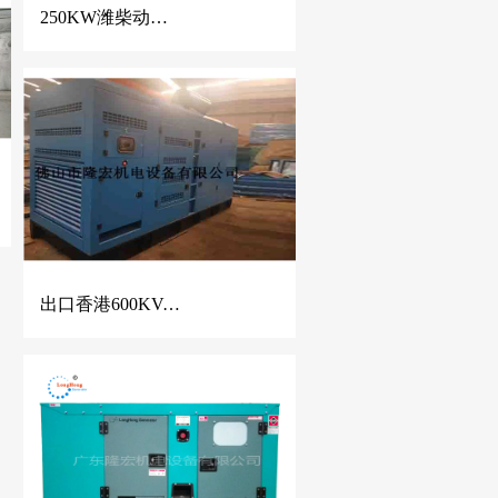
250KW潍柴动力静音柴油发电机组 LHGF-250 / WP10D320E200
出口香港600KVA康明斯静音柴油发电机组