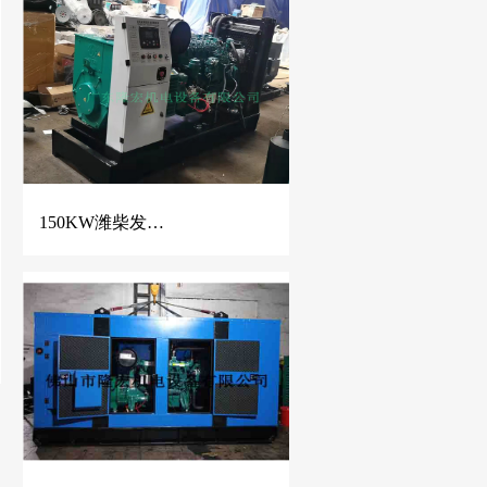
150KW潍柴发电机、187KVA潍柴动力柴油发电机组，底部油箱、四保护控制器、侧面柜