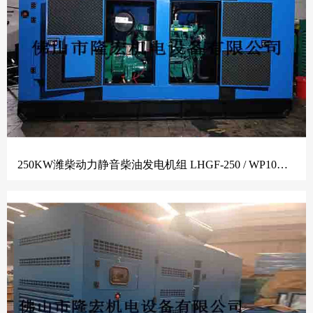
250KW潍柴动力静音柴油发电机组 LHGF-250 / WP10D320E200