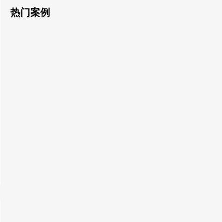
热门案例
900KW上柴柴油发电机组 佛山三水巨園房地产开发使用