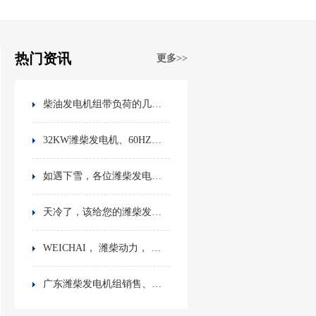
热门资讯
更多>>
柴油发电机组带负荷的几个问题
32KW潍柴发电机、60HZ、出口潍柴柴油发电机组、潍柴技术参数
如遇下雪，各位潍柴发电机组主要注意的事项
天冷了，该给您的潍柴发电机组换防冻液了
WEICHAI， 潍柴动力， 潍柴发电机，潍柴动力简介，潍柴中国制造，潍柴实力
广东潍柴发电机组销售、佛山潍柴动力销售地址、电话