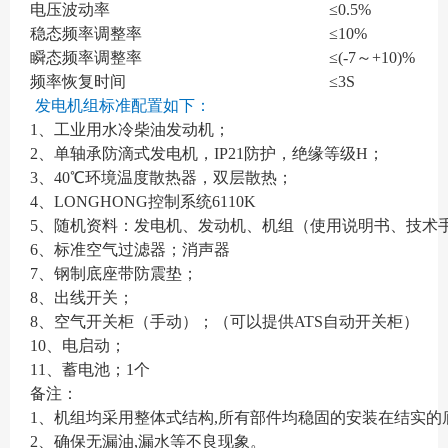
电压波动率
≤0.5%
稳态频率调整率
≤10%
瞬态频率调整率
≤(-7～+10)%
频率恢复时间
≤3S
发电机组标准配置如下：
1、工业用水冷柴油发动机；
2、单轴承防滴式发电机，IP21防护，绝缘等级H；
3、40℃环境温度散热器，双层散热；
4、LONGHONG控制系统6110K
5、随机资料：发电机、发动机、机组（使用说明书、技术
6、标准空气过滤器；消声器
7、钢制底座带防震垫；
8、出线开关；
8、空气开关柜（手动）；（可以提供ATS自动开关柜）
10、电启动；
11、蓄电池；1个
备注：
1、机组均采用整体式结构,所有部件均稳固的安装在结实的
2、确保无漏油,漏水等不良现象。