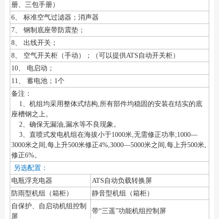
册、三包手册）
6、 标准空气过滤器；消声器
7、 钢制底座带防震垫；
8、 出线开关；
8、 空气开关柜（手动）；（可以提供ATS自动开关柜）
10、 电启动；
11、 蓄电池；1个
备注：
1、机组均采用整体式结构,所有部件均稳固的安装在结实的底
座槽钢之上。
2、确保无漏油,漏水等不良现象。
3、直喷式发电机组在海拔小于1000米,无需修正功率;1000—
3000米之间,每上升500米修正4%,3000—5000米之间,每上升500米,
修正6%。
另选配置：
电瓶浮充电器
ATS自动负载转换屏
防雨型机组（箱柜）
静音型机组（箱柜）
自保护、自启动机组控制
带“三遥”功能机组控制屏
屏