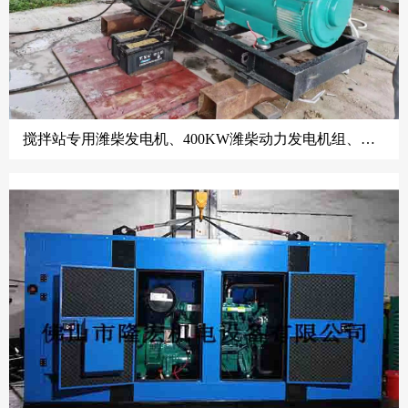
搅拌站专用潍柴发电机、400KW潍柴动力发电机组、潍柴发电机、佛山发电机、潍柴发电机佛山专营