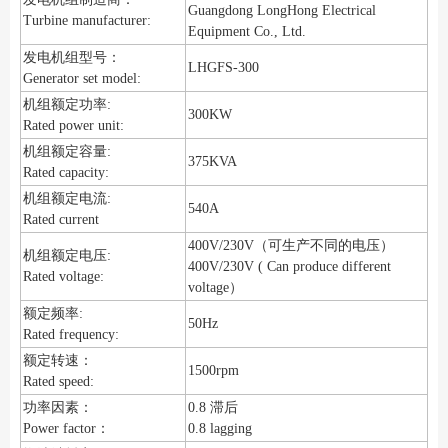
Guangdong LongHong Electrical
Turbine manufacturer:
Equipment Co., Ltd.
发电机组型号：
LHGFS-300
Generator set model:
机组额定功率:
300KW
Rated power unit:
机组额定容量:
375KVA
Rated capacity:
机组额定电流:
540A
Rated current
400V/230V（可生产不同的电压）
机组额定电压:
400V/230V ( Can produce different
Rated voltage:
voltage）
额定频率:
50Hz
Rated frequency:
额定转速：
1500rpm
Rated speed:
功率因素：
0.8 滞后
Power factor：
0.8 lagging