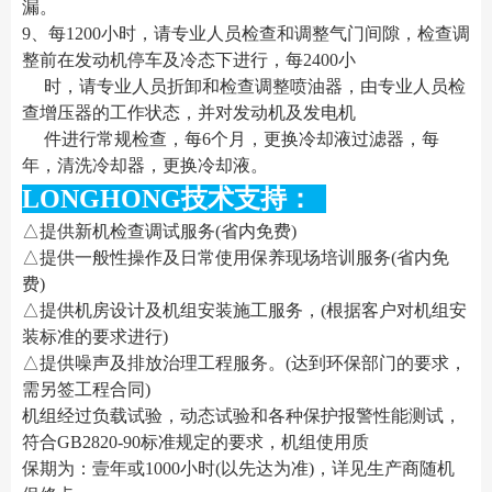
漏。
9、每1200小时，请专业人员检查和调整气门间隙，检查调
整前在发动机停车及冷态下进行，每2400小
时，请专业人员折卸和检查调整喷油器，由专业人员检
查增压器的工作状态，并对发动机及发电机
件进行常规检查，每6个月，更换冷却液过滤器，每
年，清洗冷却器，更换冷却液。
LONGHONG技术支持：
△提供新机检查调试服务(省内免费)
△提供一般性操作及日常使用保养现场培训服务(省内免
费)
△提供机房设计及机组安装施工服务，(根据客户对机组安
装标准的要求进行)
△提供噪声及排放治理工程服务。(达到环保部门的要求，
需另签工程合同)
机组经过负载试验，动态试验和各种保护报警性能测试，
符合GB2820-90标准规定的要求，机组使用质
保期为：壹年或1000小时(以先达为准)，详见生产商随机