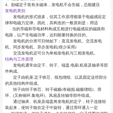
4、励磁定子装有永磁体，发电机不会失磁，总能建压
发电机类别
发电机的形式很多，但其工作原理都基于电磁感应定
律和电磁力定律。因此，其构造的一般原则是：用适
当的导磁和导电材料构成互相进行电磁感应的磁路和
电路，以产生电磁功率，达到能量转换的目的。
发电机的分类可归纳如下：直流发电机、交流发电
机、同步发电机、异步发电机(很少采用)
交流发电机还可分为单相发电机与三相发电机。
结构与工作原理
发电机通常由定子、转子、端盖.电刷.机座及轴承等部
件构成。
定子由机座.定子铁芯、线包绕组、以及固定这些部分
的其他结构件组成。
转子由转子铁芯、转子磁极(有磁扼.磁极绕组)、滑
环、(又称铜环.集电环)、风扇及转轴等部件组成。
通过轴承、机座及端盖将发电机的定子，转子连接组
装起来，使转子能在定子中旋转，通过滑环通入一定