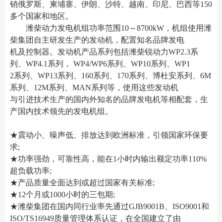
销俄罗斯、柬埔寨、伊朗、沙特、越南、印尼、巴西等150
多个国家和地区。
潍柴动力发电机组功率范围10～8700kW，机组使用潍
柴集团自主研发生产的发动机，配置知名品牌发电
机及控制器。发动机产品系列包括潍柴锐动力WP2.3系
列、WP4.1系列， WP4/WP6系列、WP10系列、WP1
2系列、WP13系列、160系列、170系列、博杜安系列、6M
系列、12M系列、MAN系列等，使用这些发动机
与引进技术生产的国内外知名的品牌发电机等相配套，生
产国内技术领先的发电机组。
★震动小、噪声低、排放达到欧洲标准，引领国家环保要
求;
★功率强劲，可靠性高，能在1小时内输出额定功率110%
超负载功率;
★产品质量全面达到或超过国家有关标准;
★12个月或1000小时的三包期;
★潍柴集团在国内同行业率先通过GJB9001B、ISO9001和
ISO/TS16949质量管理体系认证，在全国建立了由