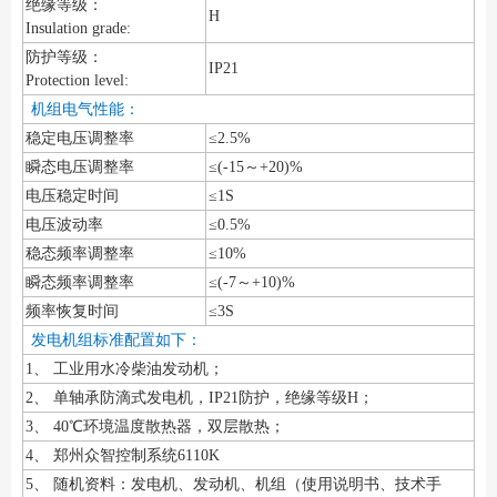
绝缘等级：
H
Insulation grade:
防护等级：
IP21
Protection level:
机组电气性能：
稳定电压调整率
≤2.5%
瞬态电压调整率
≤(-15～+20)%
电压稳定时间
≤1S
电压波动率
≤0.5%
稳态频率调整率
≤10%
瞬态频率调整率
≤(-7～+10)%
频率恢复时间
≤3S
发电机组标准配置如下：
1、 工业用水冷柴油发动机；
2、 单轴承防滴式发电机，IP21防护，绝缘等级H；
3、 40℃环境温度散热器，双层散热；
4、 郑州众智控制系统6110K
5、 随机资料：发电机、发动机、机组（使用说明书、技术手