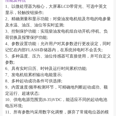
性能及特点
1、以微处理器为核心，大屏幕LCD带背光、可选中英文
显示，轻触按钮操作;
2、精确测量和显示功能：对柴油发电机组及市电的电参量
及水温、油压、油位等实时监测;
3、控制保护功能：实现柴油发电机组自动开机/停机、负
荷切换及报警保护功能;
4、参数设置功能：允许用户对其参数进行更改设定，同时
记忆在内部FLASH存储器内，在系统掉电时不会丢失;
5、多种温度、压力、油位传感器可直接使用，并可自定义
参数;
6、具有实时日历、时钟及运行时间累积功能;
7、发电机组累积输出电能显示;
8、多种起动成功条件可供选择;
9、内置速度/频率检测环节，可精确地判断起动成功、额
定运行、超速状态;
10、供电电源范围宽(8-35)VDC，能适应不同的起动电池
电压环境;
11、所有参数均采用数字化调整，摒弃了常规电位器的模