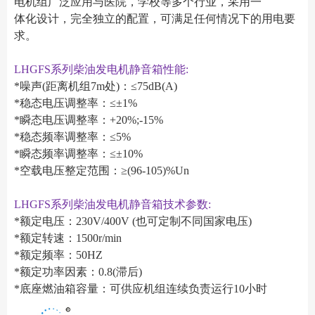
电机组广泛应用与医院，学校等多个行业，采用一
体化设计，完全独立的配置，可满足任何情况下的用电要
求。
LHGFS系列柴油发电机静音箱性能:
*噪声(距离机组7m处)：≤75dB(A)
*稳态电压调整率：≤±1%
*瞬态电压调整率：+20%;-15%
*稳态频率调整率：≤5%
*瞬态频率调整率：≤±10%
*空载电压整定范围：≥(96-105)%Un
LHGFS系列柴油发电机静音箱技术参数:
*额定电压：230V/400V (也可定制不同国家电压)
*额定转速：1500r/min
*额定频率：50HZ
*额定功率因素：0.8(滞后)
*底座燃油箱容量：可供应机组连续负责运行10小时