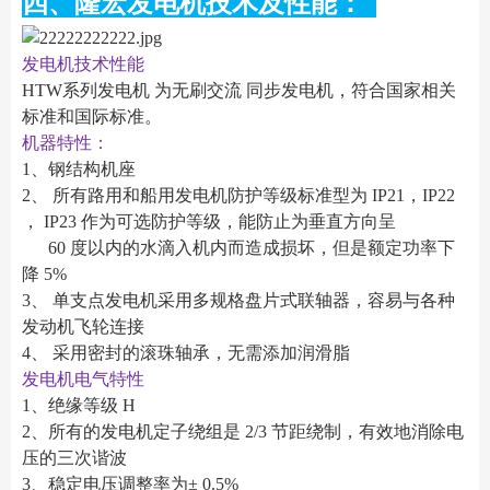
四、隆宏发电机技术及性能：
发电机技术性能
HTW系列发电机 为无刷交流 同步发电机，符合国家相关
标准和国际标准。
机器特性：
1、钢结构机座
2、 所有路用和船用发电机防护等级标准型为 IP21，IP22
， IP23 作为可选防护等级，能防止为垂直方向呈
60 度以内的水滴入机内而造成损坏，但是额定功率下
降 5%
3、 单支点发电机采用多规格盘片式联轴器，容易与各种
发动机飞轮连接
4、 采用密封的滚珠轴承，无需添加润滑脂
发电机电气特性
1、绝缘等级 H
2、所有的发电机定子绕组是 2/3 节距绕制，有效地消除电
压的三次谐波
3、稳定电压调整率为± 0.5%