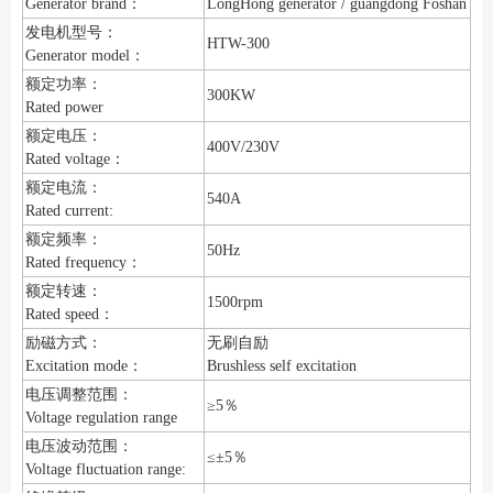
Generator brand：
LongHong generator / guangdong Foshan
发电机型号：
HTW-300
Generator model：
额定功率：
300KW
Rated power
额定电压：
400V/230V
Rated voltage：
额定电流：
540A
Rated current:
额定频率：
50Hz
Rated frequency：
额定转速：
1500rpm
Rated speed：
励磁方式：
无刷自励
Excitation mode：
Brushless self excitation
电压调整范围：
≥5％
Voltage regulation range
电压波动范围：
≤±5％
Voltage fluctuation range: