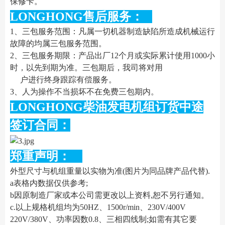
保修卡。
LONGHONG售后服务：
1、三包服务范围：凡属一切机器制造缺陷所造成机械运行
故障的均属三包服务范围。
2、三包服务期限：产品出厂12个月或实际累计使用1000小
时，以先到期为准。三包期后，我司将对用
户进行终身跟踪有偿服务。
3、人为操作不当损坏不在免费三包期内。
LONGHONG柴油发电机组订货中途
签订合同：
郑重声明：
外型尺寸与机组重量以实物为准(图片为同品牌产品代替).
a表格内数据仅供参考;
b因原制造厂家或本公司需更改以上资料,恕不另行通知。
c.以上规格机组均为50HZ、1500r/min、230V/400V
220V/380V、功率因数0.8、三相四线制;如需有其它要