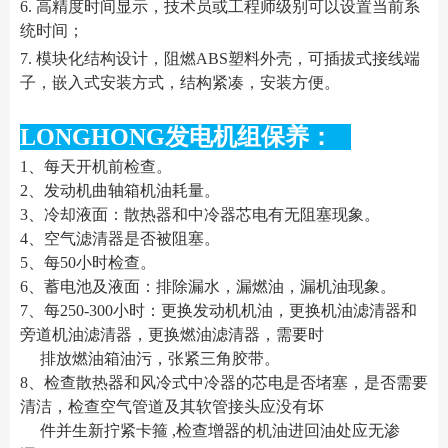
6. 高精度时间显示，技术员或工程师级别可以设置当前系
统时间；
7. 模块化结构设计，阻燃ABS塑料外壳，可插拔式接线端
子，嵌入式安装方式，结构紧凑，安装方便。
LONGHONG发电机组保养：
1、每天开机前检查。
2、发动机曲轴箱机油耗量。
3、冷却液面：散热器和中冷器芯电有无阻塞现象。
4、空气滤清器是否被阻塞。
5、每50小时检查。
6、蓄电池及液面：排除漏水，漏燃油，漏机油现象。
7、每250-300小时：更换发动机机油，更换机油滤清器和
旁道机油滤清器，更换燃油滤清器，需要时
排放燃油箱油污，张紧三角胶带。
8、检查散热器和风冷式中冷器的芯电是否堵塞，是否需要
清洁，检查空气管道及其软管接头应没有坏
件并生新拧紧卡箍 ,检查增器的机油进回油处应无渗