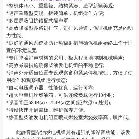
*整机体积小、重量轻、结构紧凑、造型新颖美观;
*隔声罩造型美观、拆装简单，机组操作方便;
*多层屏蔽阻抗错配式隔声罩;
*高效降噪型多路进排气，进排风通道，保证机组充足的动
力性能。
*良好的通风系统及防止热辐射措施确保机组始终工作于适
宜的环境温度;
*专用降噪消声材料的采用，极大程度地抑制机械噪声;
*高效减震措施确保柴油发电机组的平稳运行;
*消声外壳适当位置专设观察窗和紧急停机按钮，方便了使
用操作和观察机组运行状态;
*自动电压调节器，性能优良，运行可靠;
*超大容量机座燃油箱，可供连续负载运行10小时;
*噪音降至68dB(a)～75dB(a)之间(距声源7m处测);
*特设快速开启盖板，维护保养方便。
*静音型柴油发电机组直喷式燃烧室燃烧效率高，噪声低。
此静音型柴油发电机组具有超强的降澡音功能，该发