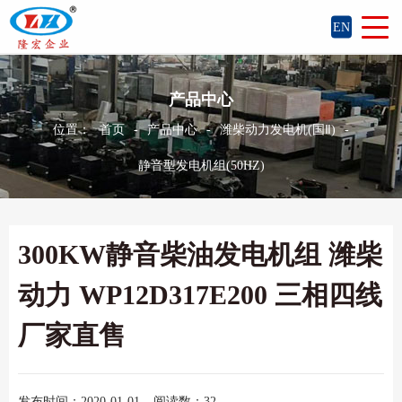
EN
产品中心
位置：
首页
-
产品中心
-
潍柴动力发电机(国Ⅱ)
-
静音型发电机组(50HZ)
300KW静音柴油发电机组 潍柴
动力 WP12D317E200 三相四线
厂家直售
发布时间：2020-01-01
阅读数：32