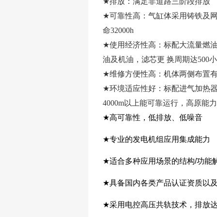
★
排放：满足非道路三阶段排放
★
可靠性高：气缸体采用铸铁及
命32000h
★
使用经济性高：标配大流量燃
油及机油，滤芯更 换周期达500
★
维修方便性高：机体两侧布置
★
环境适应性好：标配进气加热
4000m以上能可靠运行，高原能
★
高可靠性，低排放、低噪音
★
专业的发电机组应用集成能力
★
适合多种应用场景的结构/功能
★
具备国内各类产品认证资质以及
★
采用电控高压共轨技术，排放达