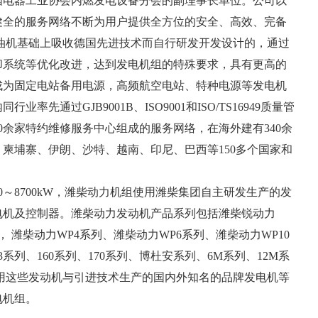
国电器工业协会内燃发电设备分会的副理事长单位。公司以
健全的服务网络不断为用户提供全方位的安全、高效、完备
油机基础上吸收德国先进技术而自行研发开发设计的，通过
却系统等优化改进，达到发电机组的特殊要求，具有更高的
成为固定电站备用电源，高频航空电站、特种电源等发电机
先通过GJB9001B、ISO9001和ISO/TS16949质量管
0余家特约维修服务中心组成的服务网络，在海外建有340余
柬埔寨、伊朗、沙特、越南、印尼、巴西等150多个国家和
8700kW，潍柴动力机组使用潍柴集团自主研发生产的发
电机及控制器。潍柴动力发动机产品系列包括潍柴锐动力
系列， 潍柴动力WP4系列、潍柴动力WP6系列、潍柴动力WP10
3系列、160系列、170系列、博杜安系列、6M系列、12M系
使用这些发动机与引进技术生产的国内外知名的品牌发电机等
电机组。