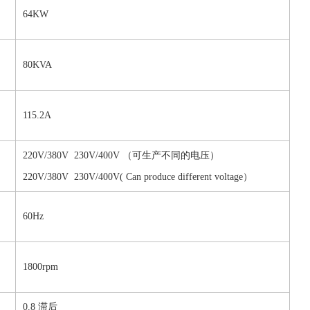
64KW
80KVA
115.2A
220V/380V 230V/400V （可生产不同的电压）
220V/380V 230V/400V( Can produce different voltage）
60Hz
1800rpm
0.8 滞后