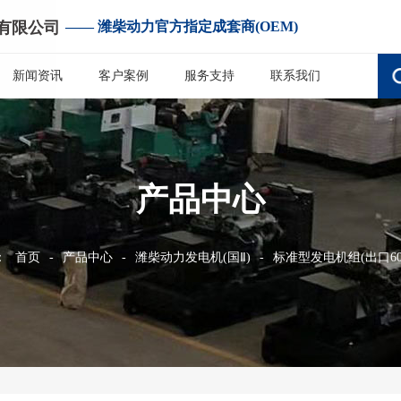
有限公司
—— 潍柴动力官方指定成套商(OEM)
新闻资讯
客户案例
服务支持
联系我们
产品中心
：
首页
-
产品中心
-
潍柴动力发电机(国Ⅱ)
-
标准型发电机组(出口60