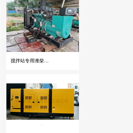
搅拌站专用潍柴发电机、400KW潍柴动力发电机组、潍柴发电机、佛山发电机、潍柴发电机佛山专营