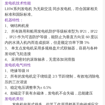
发电机技术性能
LHW系列发电机 为无刷交流 同步发电机，符合国家相关
标准和国际标准。
机器特性：
1、钢结构机座
2、 所有路用和船用发电机防护等级标准型为 IP21，IP22
， IP23 作为可选防护等级，能防止为垂直方向呈 60 度以
内的水滴入机内而造成损坏，但是额定功率下降 5%
3、 单支点发电机采用多规格盘片式联轴器，容易与各种
发动机飞轮连接
4、 采用密封的滚珠轴承，无需添加润滑脂
发电机电气特性
1、绝缘等级 H
2、所有的发电机定子绕组是 2/3 节距绕制，有效地消除电
压的三次谐波
3、稳定电压调整率为± 0.5%
4、励磁定子装有永磁体，发电机不会失磁，总能建压
发电机类别
发电机的形式很多，但其工作原理都基于电磁感应定