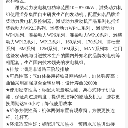
家和地区。
潍柴动力发电机组功率范围10～8700kW，潍柴动力机
组使用潍柴集团自主研发生产的发动机，配置知名品牌潍
柴动力发电机及控制器。潍柴动力发动机产品系列包括潍
柴锐动力WP2.3系列、潍柴动力WP4.1系列， 潍柴动力
WP4系列、潍柴动力WP6系列、潍柴动力WP10系列、潍柴
动力WP12系列、WP13系列、160系列、170系列、博杜安
系列、6M系列、12M系列、16M系列、MAN系列等，使用
这些发动机与引进技术生产的国内外知名的品牌发电机等
相配套，生产国内技术领先的发电机组。
★
排放：满足非道路三阶段排放
★
可靠性高：气缸体采用铸铁及网格结构，缸体强度高；
曲轴采用高强度合金钢材料；设计寿命32000h
★
使用经济性高：标配大流量燃油滤、离心式转子机油
滤，保证高过滤精度，提供更洁净的燃油及机油，滤芯更
换周期达500小时；降低使用成本
★
维修方便性高：机体两侧布置有观察窗，方便更换连
杆、连杆瓦
★
环境适应性好：标配进气加热器，预留水加热进出接