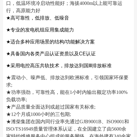
口，低温环境冷启动性能好；海拔4000m以上能可靠运
行，高原能力好
★
高可靠性，低排放、低噪音
★
专业的发电机组应用集成能力
★
适合多种应用场景的结构/功能解决方案
★
具备国内各类产品认证资质以及CE认证
★
采用电控高压共轨技术，排放达到国Ⅲ排放标准
★震动小、噪声低、排放达到欧洲标准，引领国家环保要
求;
★功率强劲，可靠性高，能在1小时内输出额定功率100%
负载功率;
★产品质量全面达到或超过国家有关标准;
★12个月或1000小时的三包期;
★潍柴集团在国内同行业率先通过GJB9001B、ISO9001和
ISO/TS16949质量管理体系认证，在全国建立了由5600余
家特约维修服务中心组成的服务网络，在海外建有340余家