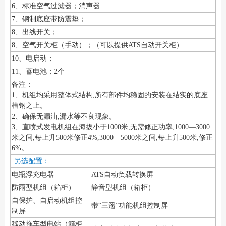
6、标准空气过滤器；消声器
7、钢制底座带防震垫；
8、出线开关；
8、空气开关柜（手动）；（可以提供ATS自动开关柜）
10、电启动；
11、蓄电池；2个
备注：
1、机组均采用整体式结构,所有部件均稳固的安装在结实的底座
槽钢之上。
2、确保无漏油,漏水等不良现象。
3、直喷式发电机组在海拔小于1000米,无需修正功率;1000—3000
米之间,每上升500米修正4%,3000—5000米之间,每上升500米,修正
6%。
另选配置：
电瓶浮充电器
ATS自动负载转换屏
防雨型机组（箱柜）
静音型机组（箱柜）
自保护、自启动机组控
带“三遥”功能机组控制屏
制屏
移动拖车型电站（箱柜