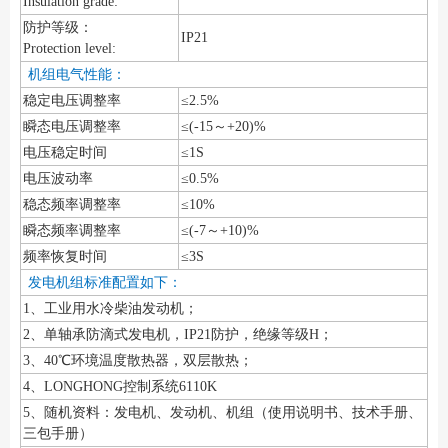
Insulation grade:
防护等级：
IP21
Protection level:
机组电气性能：
稳定电压调整率
≤2.5%
瞬态电压调整率
≤(-15～+20)%
电压稳定时间
≤1S
电压波动率
≤0.5%
稳态频率调整率
≤10%
瞬态频率调整率
≤(-7～+10)%
频率恢复时间
≤3S
发电机组标准配置如下：
1、工业用水冷柴油发动机；
2、单轴承防滴式发电机，IP21防护，绝缘等级H；
3、40℃环境温度散热器，双层散热；
4、LONGHONG控制系统6110K
5、随机资料：发电机、发动机、机组（使用说明书、技术手册、
三包手册）