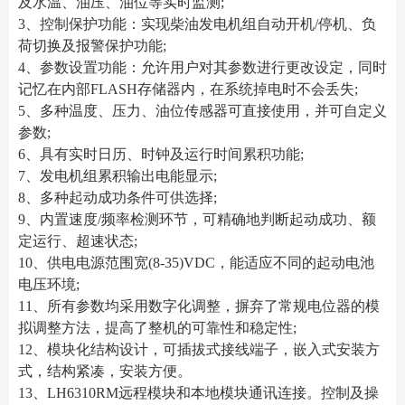
及水温、油压、油位等实时监测;
3、控制保护功能：实现柴油发电机组自动开机/停机、负
荷切换及报警保护功能;
4、参数设置功能：允许用户对其参数进行更改设定，同时
记忆在内部FLASH存储器内，在系统掉电时不会丢失;
5、多种温度、压力、油位传感器可直接使用，并可自定义
参数;
6、具有实时日历、时钟及运行时间累积功能;
7、发电机组累积输出电能显示;
8、多种起动成功条件可供选择;
9、内置速度/频率检测环节，可精确地判断起动成功、额
定运行、超速状态;
10、供电电源范围宽(8-35)VDC，能适应不同的起动电池
电压环境;
11、所有参数均采用数字化调整，摒弃了常规电位器的模
拟调整方法，提高了整机的可靠性和稳定性;
12、模块化结构设计，可插拔式接线端子，嵌入式安装方
式，结构紧凑，安装方便。
13、LH6310RM远程模块和本地模块通讯连接。控制及操