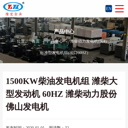
EN
产品中心
位置：
首页
-
产品中心
-
潍柴动力发电机(国Ⅱ)
-
标准型发电机组(出口60HZ)
1500KW柴油发电机组 潍柴大
型发动机 60HZ 潍柴动力股份
佛山发电机
发布时间：2020-01-01
阅读数：32