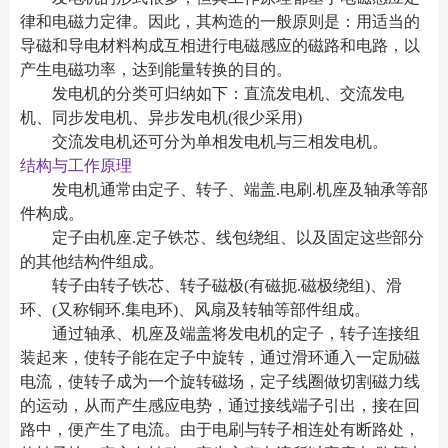
律和电磁力定律。因此，其构造的一般原则是：用适当的
导磁和导电材料构成互相进行电磁感应的磁路和电路，以
产生电磁功率，达到能量转换的目的。
发电机的分类可归纳如下：直流发电机、交流发电
机、同步发电机、异步发电机(很少采用)
交流发电机还可分为单相发电机与三相发电机。
结构与工作原理
发电机通常由定子、转子、端盖.电刷.机座及轴承等部
件构成。
定子由机座.定子铁芯、线包绕组、以及固定这些部分
的其他结构件组成。
转子由转子铁芯、转子磁极(有磁扼.磁极绕组)、滑
环、(又称铜环.集电环)、风扇及转轴等部件组成。
通过轴承、机座及端盖将发电机的定子，转子连接组
装起来，使转子能在定子中旋转，通过滑环通入一定励磁
电流，使转子成为一个旋转磁场，定子线圈做切割磁力线
的运动，从而产生感应电势，通过接线端子引出，接在回
路中，便产生了电流。由于电刷与转子相连处有断路处，