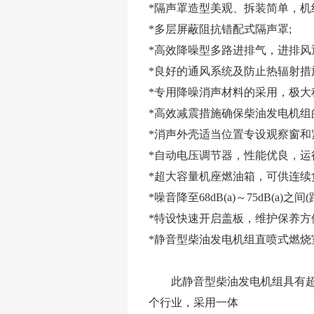
*隔声罩造型美观、拆装简单，机
*多层屏蔽阻抗错配式隔声罩;
*高效降噪型多路进排气，进排风
*良好的通风系统及防止热辐射措
*专用降噪消声材料的采用，极大
*高效减震措施确保柴油发电机组
*消声外壳适当位置专设观察窗和
*自动电压调节器，性能优良，运
*超大容量机座燃油箱，可供连续负
*噪音降至68dB(a)～75dB(a)之间
*特设快速开启盖板，维护保养方
*静音型柴油发电机组直喷式燃烧
此静音型柴油发电机组具有超强
个行业，采用一体