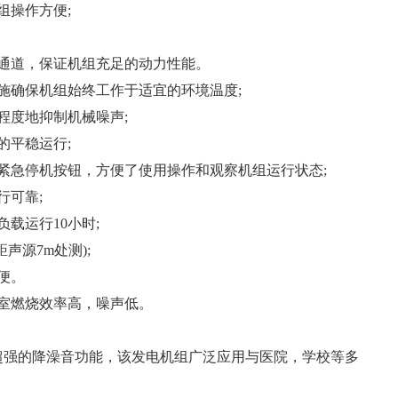
组操作方便;
通道，保证机组充足的动力性能。
施确保机组始终工作于适宜的环境温度;
程度地抑制机械噪声;
的平稳运行;
紧急停机按钮，方便了使用操作和观察机组运行状态;
行可靠;
载运行10小时;
(距声源7m处测);
便。
室燃烧效率高，噪声低。
的降澡音功能，该发电机组广泛应用与医院，学校等多