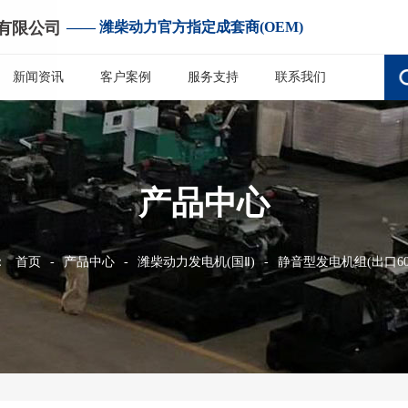
有限公司
—— 潍柴动力官方指定成套商(OEM)
新闻资讯
客户案例
服务支持
联系我们
产品中心
：
首页
-
产品中心
-
潍柴动力发电机(国Ⅱ)
-
静音型发电机组(出口60