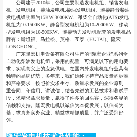
公司建于2010年，公司主要制造发电机组、销售发电
机、发电机组，柴油发电机,柴油发电机组、潍柴静音柴油
发电机组功率为15KW-3000KW、潍柴全自动化(ATS)发电
机组为10-1500KW、静音型发电机组为10-2000KW、移动
型发电机组为10-500KW、潍柴动力发动机配套的发电机品
牌有：斯坦福、马拉松、英格、互泰（HUTAI)、隆宏
LONGHONG。
广东隆宏机电设备有限公司生产的“隆宏企业”系列全
自动化柴油发电机组，采用的配置，可满足以下的用电要
求，实现意义上的应急供电。在国内外发电机组行业具有
独特的品牌优势，多年来，我们始终坚持产品质量的标准
和严格要求，按照价实求生存、质量求发展的企业原则，
重合同、守信用、讲诚信，结合先进的工艺技术和测试手
段，求精求益求质量，赢得了许多的回头客，深得各界的
信赖和支持。隆宏发电机以诚信为本促发展，以信誉为
基，求真务实办实业、精益求精抓质量，并广泛受到好
评。
隆宏发电机技术及性能：