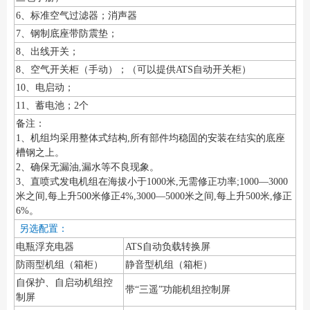
6、标准空气过滤器；消声器
7、钢制底座带防震垫；
8、出线开关；
8、空气开关柜（手动）；（可以提供ATS自动开关柜）
10、电启动；
11、蓄电池；2个
备注：
1、机组均采用整体式结构,所有部件均稳固的安装在结实的底座
槽钢之上。
2、确保无漏油,漏水等不良现象。
3、直喷式发电机组在海拔小于1000米,无需修正功率;1000—3000
米之间,每上升500米修正4%,3000—5000米之间,每上升500米,修正
6%。
另选配置：
电瓶浮充电器
ATS自动负载转换屏
防雨型机组（箱柜）
静音型机组（箱柜）
自保护、自启动机组控
带“三遥”功能机组控制屏
制屏