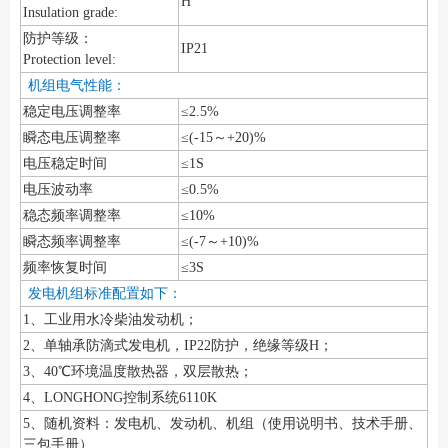
H
Insulation grade:
防护等级：
IP21
Protection level:
机组电气性能：
稳定电压调整率
≤2.5%
瞬态电压调整率
≤(-15～+20)%
电压稳定时间
≤1S
电压波动率
≤0.5%
稳态频率调整率
≤10%
瞬态频率调整率
≤(-7～+10)%
频率恢复时间
≤3S
发电机组标准配置如下：
1、工业用水冷柴油发动机；
2、单轴承防滴式发电机，IP22防护，绝缘等级H；
3、40℃环境温度散热器，双层散热；
4、LONGHONG控制系统6110K
5、随机资料：发电机、发动机、机组（使用说明书、技术手册、
三包手册）