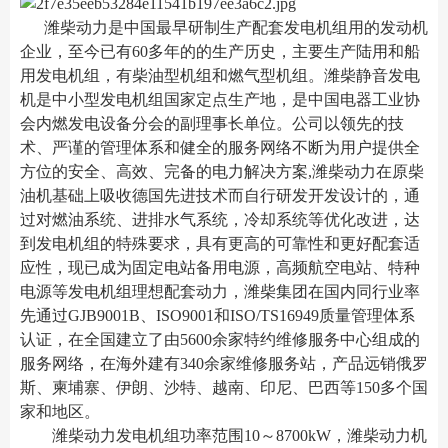
潍柴动力是中国最早研制生产配套发电机组用的发动机
企业，至今已有60多年的的生产历史，主要生产陆用和船
用发电机组，有柴油型机组和燃气型机组。潍柴静音发电
机是中小型发电机组国家定点生产地，是中国电器工业协
会内燃发电设备分会的副理事长单位。公司以领先的技
术、严谨的管理体系和健全的服务网络不断为用户提供全
方位的安全、高效、完备的电力解决方案,潍柴动力在原柴
油机基础上吸收德国先进技术而自行研发开发设计的，通
过对燃油系统、进排水气系统，冷却系统等优化改进，达
到发电机组的特殊要求，具有更高的可靠性和更好配套适
应性，现已成为固定电站备用电源，高频航空电站、特种
电源等发电机组理想配套动力，潍柴集团在国内同行业率
先通过GJB9001B、ISO9001和ISO/TS16949质量管理体系
认证，在全国建立了由5600余家特约维修服务中心组成的
服务网络，在海外建有340余家维修服务站，产品远销俄罗
斯、柬埔寨、伊朗、沙特、越南、印尼、巴西等150多个国
家和地区。
潍柴动力发电机组功率范围10～8700kW，潍柴动力机