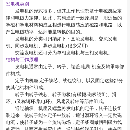
发电机类别
发电机的形式很多，但其工作原理都基于电磁感应定
律和电磁力定律。因此，其构造的一般原则是：用适当的
导磁和导电材料构成互相进行电磁感应的磁路和电路，以
产生电磁功率，达到能量转换的目的。
发电机的分类可归纳如下：直流发电机、交流发电
机、同步发电机、异步发电机(很少采用)
交流发电机还可分为单相发电机与三相发电机。
结构与工作原理
发电机通常由定子、转子、端盖.电刷.机座及轴承等部
件构成。
定子由机座.定子铁芯、线包绕组、以及固定这些部分
的其他结构件组成。
转子由转子铁芯、转子磁极(有磁扼.磁极绕组)、滑
环、(又称铜环.集电环)、风扇及转轴等部件组成。
通过轴承、机座及端盖将发电机的定子，转子连接组
装起来，使转子能在定子中旋转，通过滑环通入一定励磁
电流，使转子成为一个旋转磁场，定子线圈做切割磁力线
的运动，从而产生感应电势，通过接线端子引出，接在回