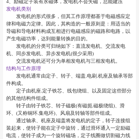
4、励磁定子装有永磁体，发电机不会失磁，总能建压
发电机类别
发电机的形式很多，但其工作原理都基于电磁感应定
律和电磁力定律。因此，其构造的一般原则是：用适当的
导磁和导电材料构成互相进行电磁感应的磁路和电路，以
产生电磁功率，达到能量转换的目的。
发电机的分类可归纳如下：直流发电机、交流发电
机、同步发电机、异步发电机(很少采用)
交流发电机还可分为单相发电机与三相发电机。
结构与工作原理
发电机通常由定子、转子、端盖.电刷.机座及轴承等部
件构成。
定子由机座.定子铁芯、线包绕组、以及固定这些部分
的其他结构件组成。
转子由转子铁芯、转子磁极(有磁扼.磁极绕组)、滑
环、(又称铜环.集电环)、风扇及转轴等部件组成。
通过轴承、机座及端盖将发电机的定子，转子连接组
装起来，使转子能在定子中旋转，通过滑环通入一定励磁
电流，使转子成为一个旋转磁场，定子线圈做切割磁力线