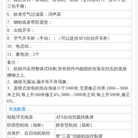
三包手册）
6、标准空气过滤器；消声器
7、钢制底座带防震垫；
8、出线开关；
8、空气开关柜（手动）；（可以提供ATS自动开关柜）
10、电启动；
11、蓄电池；2个
备注：
1、机组均采用整体式结构,所有部件均稳固的安装在结实的底座
槽钢之上。
2、确保无漏油,漏水等不良现象。
3、直喷式发电机组在海拔小于1000米,无需修正功率;1000—3000
米之间,每上升500米修正4%,3000—5000米之间,每上升500米,修正
6%。
另选配置：
电瓶浮充电器
ATS自动负载转换屏
防雨型机组（箱柜）
静音型机组（箱柜）
自保护、自启动机组控
带“三遥”功能机组控制屏