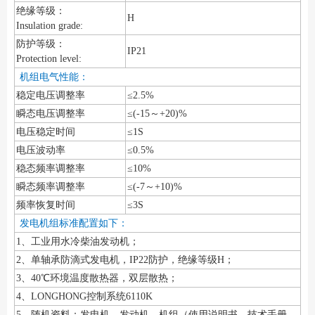
绝缘等级：
H
Insulation grade:
防护等级：
IP21
Protection level:
机组电气性能：
稳定电压调整率
≤2.5%
瞬态电压调整率
≤(-15～+20)%
电压稳定时间
≤1S
电压波动率
≤0.5%
稳态频率调整率
≤10%
瞬态频率调整率
≤(-7～+10)%
频率恢复时间
≤3S
发电机组标准配置如下：
1、工业用水冷柴油发动机；
2、单轴承防滴式发电机，IP22防护，绝缘等级H；
3、40℃环境温度散热器，双层散热；
4、LONGHONG控制系统6110K
5、随机资料：发电机、发动机、机组（使用说明书、技术手册、