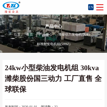
EN
产品中心
位置：
首页
-
产品中心
-
潍柴动力发电机(国Ⅲ)
-
标准型发电机组(50HZ)
24kw小型柴油发电机组 30kva
潍柴股份国三动力 工厂直售 全
球联保
发布时间：2020-01-01
阅读数：32