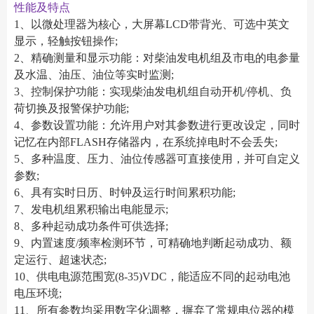
性能及特点
1、以微处理器为核心，大屏幕LCD带背光、可选中英文
显示，轻触按钮操作;
2、精确测量和显示功能：对柴油发电机组及市电的电参量
及水温、油压、油位等实时监测;
3、控制保护功能：实现柴油发电机组自动开机/停机、负
荷切换及报警保护功能;
4、参数设置功能：允许用户对其参数进行更改设定，同时
记忆在内部FLASH存储器内，在系统掉电时不会丢失;
5、多种温度、压力、油位传感器可直接使用，并可自定义
参数;
6、具有实时日历、时钟及运行时间累积功能;
7、发电机组累积输出电能显示;
8、多种起动成功条件可供选择;
9、内置速度/频率检测环节，可精确地判断起动成功、额
定运行、超速状态;
10、供电电源范围宽(8-35)VDC，能适应不同的起动电池
电压环境;
11、所有参数均采用数字化调整，摒弃了常规电位器的模