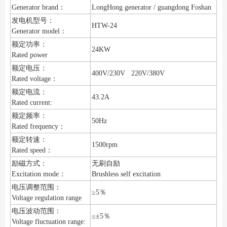
Generator brand：
LongHong generator / guangdong Foshan
发电机型号：
HTW-24
Generator model：
额定功率：
24KW
Rated power
额定电压：
400V/230V 220V/380V
Rated voltage：
额定电流：
43.2A
Rated current:
额定频率：
50Hz
Rated frequency：
额定转速：
1500rpm
Rated speed：
励磁方式：
无刷自励
Excitation mode：
Brushless self excitation
电压调整范围：
≥5％
Voltage regulation range
电压波动范围：
≤±5％
Voltage fluctuation range: