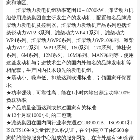
家和地区。
潍柴动力发电机组功率范围10～8700kW，潍柴动力机
组使用潍柴集团自主研发生产的发动机，配置知名品牌潍
柴动力发电机及控制器。潍柴动力发动机产品系列包括潍
柴锐动力WP2.3系列、潍柴动力WP4.1系列， 潍柴动力
WP4系列、潍柴动力WP6系列、潍柴动力WP10系列、潍柴
动力WP12系列、WP13系列、160系列、170系列、博杜安
系列、6M系列、12M系列、16M系列、MAN系列等，使用
这些发动机与引进技术生产的国内外知名的品牌发电机等
相配套，生产国内技术领先的发电机组。
★震动小、噪声低、排放达到欧洲标准，引领国家环保要
求;
★功率强劲，可靠性高，能在1小时内输出额定功率100%
负载功率;
★产品质量全面达到或超过国家有关标准;
★12个月或1000小时的三包期;
★潍柴集团在国内同行业率先通过GJB9001B、ISO9001和
ISO/TS16949质量管理体系认证，在全国建立了由5600余
家特约维修服务中心组成的服务网络，在海外建有340余家