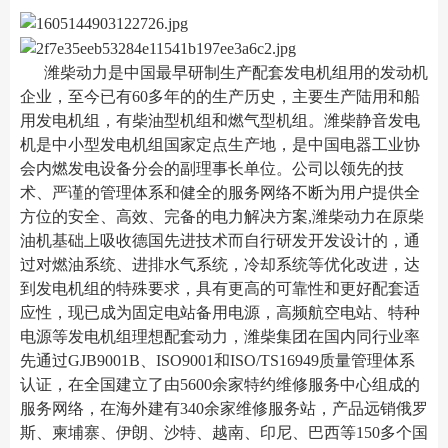
潍柴动力是中国最早研制生产配套发电机组用的发动机
企业，至今已有60多年的的生产历史，主要生产陆用和船
用发电机组，有柴油型机组和燃气型机组。潍柴静音发电
机是中小型发电机组国家定点生产地，是中国电器工业协
会内燃发电设备分会的副理事长单位。公司以领先的技
术、严谨的管理体系和健全的服务网络不断为用户提供全
方位的安全、高效、完备的电力解决方案,潍柴动力在原柴
油机基础上吸收德国先进技术而自行研发开发设计的，通
过对燃油系统、进排水气系统，冷却系统等优化改进，达
到发电机组的特殊要求，具有更高的可靠性和更好配套适
应性，现已成为固定电站备用电源，高频航空电站、特种
电源等发电机组理想配套动力，潍柴集团在国内同行业率
先通过GJB9001B、ISO9001和ISO/TS16949质量管理体系
认证，在全国建立了由5600余家特约维修服务中心组成的
服务网络，在海外建有340余家维修服务站，产品远销俄罗
斯、柬埔寨、伊朗、沙特、越南、印尼、巴西等150多个国