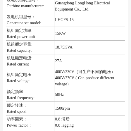
Guangdong LongHong Electrical
Turbine manufacturer:
Equipment Co., Ltd.
发电机组型号：
LHGFS-15
Generator set model:
机组额定功率:
15KW
Rated power unit:
机组额定容量:
18.75KVA
Rated capacity:
机组额定电流:
27A
Rated current
400V/230V（可生产不同的电压）
机组额定电压:
400V/230V ( Can produce different
Rated voltage:
voltage）
额定频率:
50Hz
Rated frequency:
额定转速：
1500rpm
Rated speed:
功率因素：
0.8 滞后
Power factor：
0.8 lagging