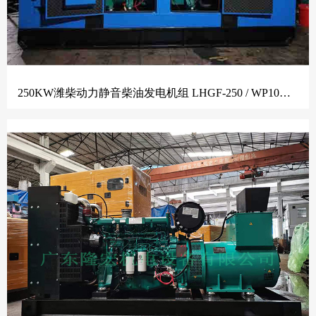
250KW潍柴动力静音柴油发电机组 LHGF-250 / WP10D320E200