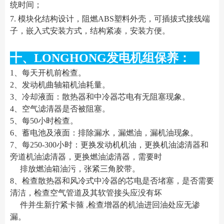
统时间；
7. 模块化结构设计，阻燃ABS塑料外壳，可插拔式接线端
子，嵌入式安装方式，结构紧凑，安装方便。
十、LONGHONG发电机组保养：
1、每天开机前检查。
2、发动机曲轴箱机油耗量。
3、冷却液面：散热器和中冷器芯电有无阻塞现象。
4、空气滤清器是否被阻塞。
5、每50小时检查。
6、蓄电池及液面：排除漏水，漏燃油，漏机油现象。
7、每250-300小时：更换发动机机油，更换机油滤清器和
旁道机油滤清器，更换燃油滤清器，需要时
排放燃油箱油污，张紧三角胶带。
8、检查散热器和风冷式中冷器的芯电是否堵塞，是否需要
清洁，检查空气管道及其软管接头应没有坏
件并生新拧紧卡箍 ,检查增器的机油进回油处应无渗
漏。