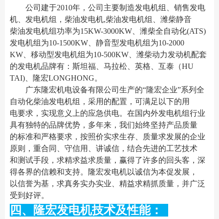
公司建于2010年，公司主要制造发电机组、销售发电
机、发电机组，柴油发电机,柴油发电机组、潍柴静音
柴油发电机组功率为15KW-3000KW、潍柴全自动化(ATS)
发电机组为10-1500KW、静音型发电机组为10-2000
KW、移动型发电机组为10-500KW、潍柴动力发动机配套
的发电机品牌有：斯坦福、马拉松、英格、互泰（HU
TAI)、隆宏LONGHONG。
广东隆宏机电设备有限公司生产的“隆宏企业”系列全
自动化柴油发电机组，采用的配置，可满足以下的用
电要求，实现意义上的应急供电。在国内外发电机组行业
具有独特的品牌优势，多年来，我们始终坚持产品质量
的标准和严格要求，按照价实求生存、质量求发展的企业
原则，重合同、守信用、讲诚信，结合先进的工艺技术
和测试手段，求精求益求质量，赢得了许多的回头客，深
得各界的信赖和支持。隆宏发电机以诚信为本促发展，
以信誉为基，求真务实办实业、精益求精抓质量，并广泛
受到好评。
四、隆宏发电机技术及性能：