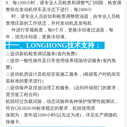
9、每1200小时，请专业人员检查和调整气门间隙，检查调
整前在发动机停车及冷态下进行，每2400小
时，请专业人员折卸和检查调整喷油器，由专业人员检
查增压器的工作状态，并对发动机及发电机
件进行常规检查，每6个月，更换冷却液过滤器，每
年，清洗冷却器，更换冷却液。
十一、LONGHONG技术支持：
△提供新机检查调试服务(省内免费)
△提供一般性操作及日常使用保养现场培训服务(省内免
费)
△提供机房设计及机组安装施工服务，(根据客户对机组安
装标准的要求进行)
△提供噪声及排放治理工程服务。(达到环保部门的要求，
需另签工程合同)
机组经过负载试验，动态试验和各种保护报警性能测试，
符合GB2820-90标准规定的要求，机组使用质
保期为：壹年或1000小时(以先达为准)，详见生产商随机
保修卡。