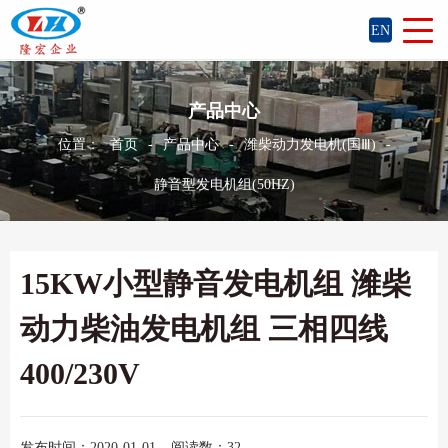
EN
产品中心
位置：
首页
-
产品中心
-
潍柴动力发电机(国Ⅲ)
-
静音型发电机组(50HZ)
15KW小型静音发电机组 潍柴
动力柴油发电机组 三相四线
400/230V
发布时间：2020-01-01
阅读数：32