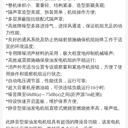
*整机体积小、重量轻、结构紧凑、造型新颖美观;
*隔声罩造型美观、拆装简单，机组操作方便;
*多层屏蔽阻抗错配式隔声罩;
*高效降噪型多路进排气，进排风通道，保证机组充足的动
力性能。
*良好的通风系统及防止热辐射措施确保机组始终工作于适
宜的环境温度;
*专用降噪消声材料的采用，极大程度地抑制机械噪声;
*高效减震措施确保柴油发电机组的平稳运行;
*消声外壳适当位置专设观察窗和紧急停机按钮，方便了使
用操作和观察机组运行状态;
*自动电压调节器，性能优良，运行可靠;
*超大容量机座燃油箱，可供连续负载运行10小时;
*噪音降至68dB(a)～75dB(a)之间(距声源7m处测);
*特设快速开启盖板，维护保养方便。
*静音型柴油发电机组直喷式燃烧室燃烧效率高，噪声低。
此静音型柴油发电机组具有超强的降澡音功能，该发电机