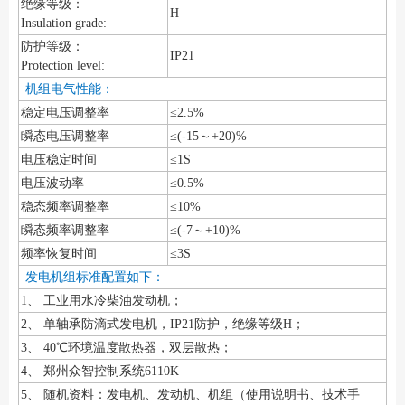
绝缘等级：
H
Insulation grade:
防护等级：
IP21
Protection level:
机组电气性能：
稳定电压调整率
≤2.5%
瞬态电压调整率
≤(-15～+20)%
电压稳定时间
≤1S
电压波动率
≤0.5%
稳态频率调整率
≤10%
瞬态频率调整率
≤(-7～+10)%
频率恢复时间
≤3S
发电机组标准配置如下：
1、 工业用水冷柴油发动机；
2、 单轴承防滴式发电机，IP21防护，绝缘等级H；
3、 40℃环境温度散热器，双层散热；
4、 郑州众智控制系统6110K
5、 随机资料：发电机、发动机、机组（使用说明书、技术手