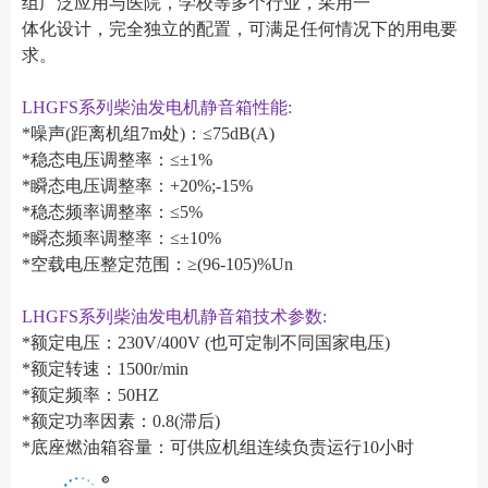
组广泛应用与医院，学校等多个行业，采用一
体化设计，完全独立的配置，可满足任何情况下的用电要
求。
LHGFS系列柴油发电机静音箱性能:
*噪声(距离机组7m处)：≤75dB(A)
*稳态电压调整率：≤±1%
*瞬态电压调整率：+20%;-15%
*稳态频率调整率：≤5%
*瞬态频率调整率：≤±10%
*空载电压整定范围：≥(96-105)%Un
LHGFS系列柴油发电机静音箱技术参数:
*额定电压：230V/400V (也可定制不同国家电压)
*额定转速：1500r/min
*额定频率：50HZ
*额定功率因素：0.8(滞后)
*底座燃油箱容量：可供应机组连续负责运行10小时