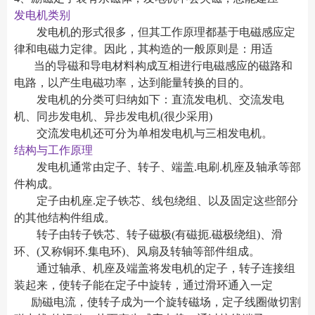
发电机类别
发电机的形式很多，但其工作原理都基于电磁感应定
律和电磁力定律。因此，其构造的一般原则是：用适
当的导磁和导电材料构成互相进行电磁感应的磁路和
电路，以产生电磁功率，达到能量转换的目的。
发电机的分类可归纳如下：直流发电机、交流发电
机、同步发电机、异步发电机(很少采用)
交流发电机还可分为单相发电机与三相发电机。
结构与工作原理
发电机通常由定子、转子、端盖.电刷.机座及轴承等部
件构成。
定子由机座.定子铁芯、线包绕组、以及固定这些部分
的其他结构件组成。
转子由转子铁芯、转子磁极(有磁扼.磁极绕组)、滑
环、(又称铜环.集电环)、风扇及转轴等部件组成。
通过轴承、机座及端盖将发电机的定子，转子连接组
装起来，使转子能在定子中旋转，通过滑环通入一定
励磁电流，使转子成为一个旋转磁场，定子线圈做切割