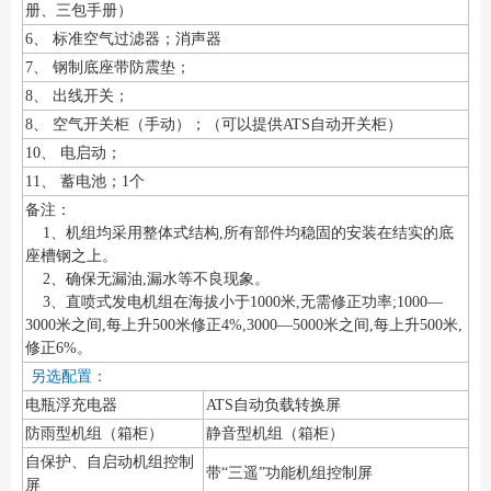
册、三包手册）
6、 标准空气过滤器；消声器
7、 钢制底座带防震垫；
8、 出线开关；
8、 空气开关柜（手动）；（可以提供ATS自动开关柜）
10、 电启动；
11、 蓄电池；1个
备注：
1、机组均采用整体式结构,所有部件均稳固的安装在结实的底
座槽钢之上。
2、确保无漏油,漏水等不良现象。
3、直喷式发电机组在海拔小于1000米,无需修正功率;1000—
3000米之间,每上升500米修正4%,3000—5000米之间,每上升500米,
修正6%。
另选配置：
电瓶浮充电器
ATS自动负载转换屏
防雨型机组（箱柜）
静音型机组（箱柜）
自保护、自启动机组控制
带“三遥”功能机组控制屏
屏