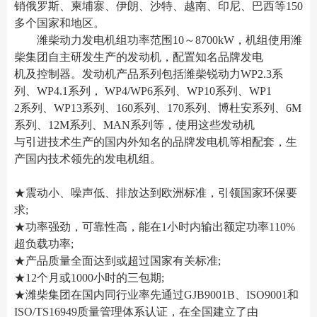
销俄罗斯、柬埔寨、伊朗、沙特、越南、印尼、巴西等150
多个国家和地区。
潍柴动力发电机组功率范围10～8700kW，机组使用潍
柴集团自主研发生产的发动机，配置知名品牌发电
机及控制器。发动机产品系列包括潍柴锐动力WP2.3系
列、WP4.1系列， WP4/WP6系列、WP10系列、WP1
2系列、WP13系列、160系列、170系列、博杜安系列、6M
系列、12M系列、MAN系列等，使用这些发动机
与引进技术生产的国内外知名的品牌发电机等相配套，生
产国内技术领先的发电机组。
★震动小、噪声低、排放达到欧洲标准，引领国家环保要
求;
★功率强劲，可靠性高，能在1小时内输出额定功率110%
超负载功率;
★产品质量全面达到或超过国家有关标准;
★12个月或1000小时的三包期;
★潍柴集团在国内同行业率先通过GJB9001B、ISO9001和
ISO/TS16949质量管理体系认证，在全国建立了由