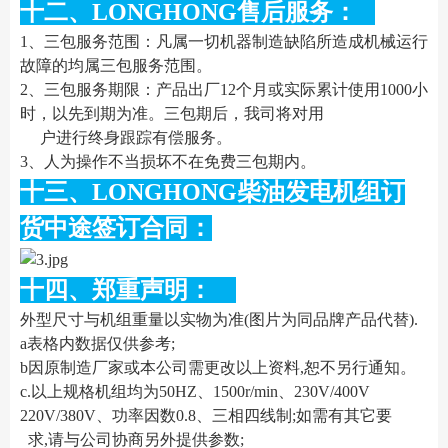
十二、LONGHONG售后服务：
1、三包服务范围：凡属一切机器制造缺陷所造成机械运行
故障的均属三包服务范围。
2、三包服务期限：产品出厂12个月或实际累计使用1000小
时，以先到期为准。三包期后，我司将对用
户进行终身跟踪有偿服务。
3、人为操作不当损坏不在免费三包期内。
十三、LONGHONG柴油发电机组订
货中途签订合同：
十四、郑重声明：
外型尺寸与机组重量以实物为准(图片为同品牌产品代替).
a表格内数据仅供参考;
b因原制造厂家或本公司需更改以上资料,恕不另行通知。
c.以上规格机组均为50HZ、1500r/min、230V/400V
220V/380V、功率因数0.8、三相四线制;如需有其它要
求,请与公司协商另外提供参数;