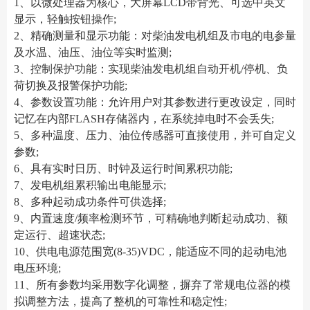
1、以微处理器为核心，大屏幕LCD带背光、可选中英文
显示，轻触按钮操作;
2、精确测量和显示功能：对柴油发电机组及市电的电参量
及水温、油压、油位等实时监测;
3、控制保护功能：实现柴油发电机组自动开机/停机、负
荷切换及报警保护功能;
4、参数设置功能：允许用户对其参数进行更改设定，同时
记忆在内部FLASH存储器内，在系统掉电时不会丢失;
5、多种温度、压力、油位传感器可直接使用，并可自定义
参数;
6、具有实时日历、时钟及运行时间累积功能;
7、发电机组累积输出电能显示;
8、多种起动成功条件可供选择;
9、内置速度/频率检测环节，可精确地判断起动成功、额
定运行、超速状态;
10、供电电源范围宽(8-35)VDC，能适应不同的起动电池
电压环境;
11、所有参数均采用数字化调整，摒弃了常规电位器的模
拟调整方法，提高了整机的可靠性和稳定性;