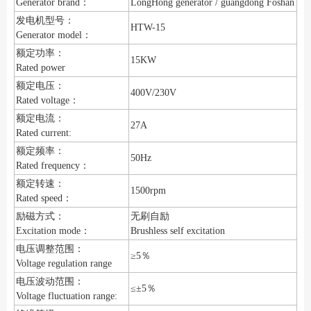
Generator brand：
LongHong generator / guangdong Foshan
发电机型号：
HTW-15
Generator model：
额定功率：
15KW
Rated power
额定电压：
400V/230V
Rated voltage：
额定电流：
27A
Rated current:
额定频率：
50Hz
Rated frequency：
额定转速：
1500rpm
Rated speed：
励磁方式：
无刷自励
Excitation mode：
Brushless self excitation
电压调整范围：
≥5％
Voltage regulation range
电压波动范围：
≤±5％
Voltage fluctuation range: