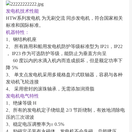
发电机技术性能
HTW系列发电机 为无刷交流 同步发电机，符合国家相关
标准和国际标准。
机器特性：
1、钢结构机座
2、 所有路用和船用发电机防护等级标准型为 IP21，IP22
， IP23 作为可选防护等级，能防止为垂直方向呈
60 度以内的水滴入机内而造成损坏，但是额定功率下
降 5%
3、 单支点发电机采用多规格盘片式联轴器，容易与各种
发动机飞轮连接
4、 采用密封的滚珠轴承，无需添加润滑脂
发电机电气特性
1、绝缘等级 H
2、所有的发电机定子绕组是 2/3 节距绕制，有效地消除电
压的三次谐波
3、稳定电压调整率为± 0.5%
4、励磁定子装有永磁体，发电机不会失磁，总能建压