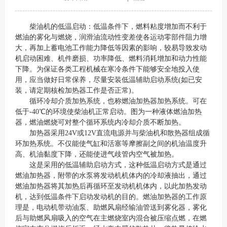
柴油机的低温启动：低温条件下，燃料粘度增加而不利于
燃油的雾化与燃烧，润滑油流动性变差使各运动零部件阻力增
大，再加上蓄电池工作能力降低等因素的影响，较易导致发动
机启动困难、机件磨损、功率降低、燃料消耗增加和动力性能
下降。为保证各类工程机械在寒冷条件下能够安全地投入使
用，应当做好日常保养，尽量安装低温辅助启动系统(如已安
装，请定期核检加热器工作是否正常)。
循环冷却介质加热系统，也称燃油加热器加热系统。可在
低于-40℃的环境使柴油机正常启动。图为一种液体燃油加热
器，燃油燃烧可对整个循环系统内冷却介质不断加热。
加热器采用24V或12V直流电源并与柴油机和散热器组成循
环加热系统。不仅能使气缸和活塞等摩擦副之间的机油温度升
高、机油黏度下降，还能使进气歧管内空气被加热。
这是采用的低温辅助启动方式，这种低温启动方式是通过
燃油加热器，附带的水泵将发动机机体内的冷却液抽出，通过
燃油加热器将其加热后再循环至发动机机体内，以此加热发动
机，达到低温条件下启动发动机的目的。燃油加热器的工作原
理是，电动机带动油泵、助燃风扇经输油管送到雾化器，雾化
后与助燃风扇吸入的空气在主燃烧室内混合被压缩点燃，在燃