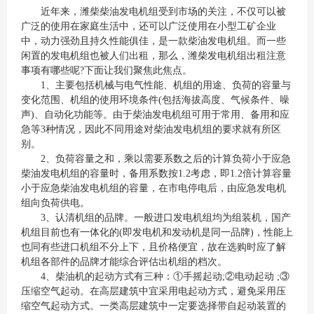
近年来，潍柴柴油发电机组受到市场的关注，不仅可以被
广泛的使用在家庭生活中，还可以广泛使用在小型工矿企业
中，动力强劲且持久性能俱佳，是一款柴油发电机组。而一些
闲置的发电机组也被人们出租，那么，
潍柴发电机
组出租注意
事项有哪些呢?下面让我们聚焦此焦点。
1、主要包括机械与电气性能、机组的用途、负荷的容量与
变化范围、机组的使用环境条件(包括海拔高度、气候条件、噪
声)、自动化功能等。由于柴油发电机组可用于常用、备用和应
急等3种情况，因此不同用途对柴油发电机组的要求就有所区
别。
2、负荷容量之和，乘以需要系数之后的计算负荷小于应急
柴油发电机组的容量时，备用系数按1.2考虑，即1.2倍计算容量
小于应急柴油发电机组的容量，在市电停电后，由应急发电机
组向负荷供电。
3、认清机组的品牌。一般进口发电机组均为组装机，国产
机组目前也有一体化的(即发电机和发动机是同一品牌)，性能上
也同有些进口机组不分上下，且价格便宜，故在选购时应了解
机组各部件的品牌才能综合评估出机组的档次。
4、柴油机的起动方式有三种：①手摇起动;②电动起动 ;③
压缩空气起动。在高层建筑中宜采用电起动方式，避免采用压
缩空气起动方式。一类高层建筑中一定要选择带自起动装置的