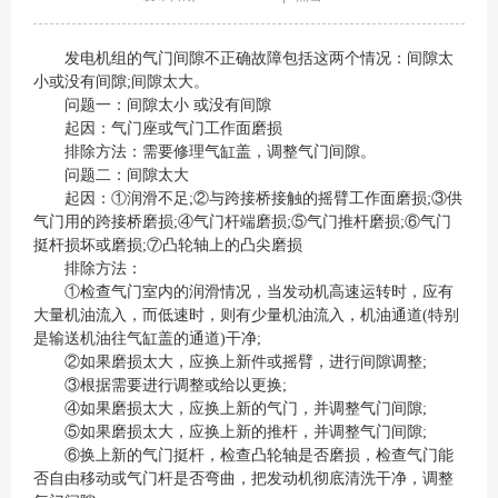
发电机组的气门间隙不正确故障包括这两个情况：间隙太
小或没有间隙;间隙太大。
问题一：间隙太小 或没有间隙
起因：气门座或气门工作面磨损
排除方法：需要修理气缸盖，调整气门间隙。
问题二：间隙太大
起因：①润滑不足;②与跨接桥接触的摇臂工作面磨损;③供
气门用的跨接桥磨损;④气门杆端磨损;⑤气门推杆磨损;⑥气门
挺杆损坏或磨损;⑦凸轮轴上的凸尖磨损
排除方法：
①检查气门室内的润滑情况，当发动机高速运转时，应有
大量机油流入，而低速时，则有少量机油流入，机油通道(特别
是输送机油往气缸盖的通道)干净;
②如果磨损太大，应换上新件或摇臂，进行间隙调整;
③根据需要进行调整或给以更换;
④如果磨损太大，应换上新的气门，并调整气门间隙;
⑤如果磨损太大，应换上新的推杆，并调整气门间隙;
⑥换上新的气门挺杆，检查凸轮轴是否磨损，检查气门能
否自由移动或气门杆是否弯曲，把发动机彻底清洗干净，调整