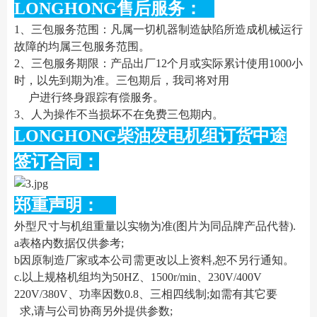
LONGHONG售后服务：
1、三包服务范围：凡属一切机器制造缺陷所造成机械运行
故障的均属三包服务范围。
2、三包服务期限：产品出厂12个月或实际累计使用1000小
时，以先到期为准。三包期后，我司将对用
户进行终身跟踪有偿服务。
3、人为操作不当损坏不在免费三包期内。
LONGHONG柴油发电机组订货中途
签订合同：
郑重声明：
外型尺寸与机组重量以实物为准(图片为同品牌产品代替).
a表格内数据仅供参考;
b因原制造厂家或本公司需更改以上资料,恕不另行通知。
c.以上规格机组均为50HZ、1500r/min、230V/400V
220V/380V、功率因数0.8、三相四线制;如需有其它要
求,请与公司协商另外提供参数;