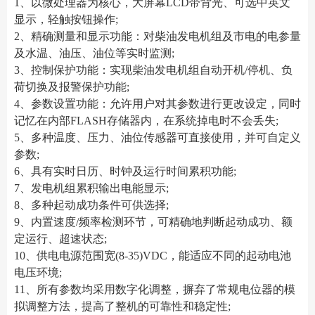
1、以微处理器为核心，大屏幕LCD带背光、可选中英文
显示，轻触按钮操作;
2、精确测量和显示功能：对柴油发电机组及市电的电参量
及水温、油压、油位等实时监测;
3、控制保护功能：实现柴油发电机组自动开机/停机、负
荷切换及报警保护功能;
4、参数设置功能：允许用户对其参数进行更改设定，同时
记忆在内部FLASH存储器内，在系统掉电时不会丢失;
5、多种温度、压力、油位传感器可直接使用，并可自定义
参数;
6、具有实时日历、时钟及运行时间累积功能;
7、发电机组累积输出电能显示;
8、多种起动成功条件可供选择;
9、内置速度/频率检测环节，可精确地判断起动成功、额
定运行、超速状态;
10、供电电源范围宽(8-35)VDC，能适应不同的起动电池
电压环境;
11、所有参数均采用数字化调整，摒弃了常规电位器的模
拟调整方法，提高了整机的可靠性和稳定性;