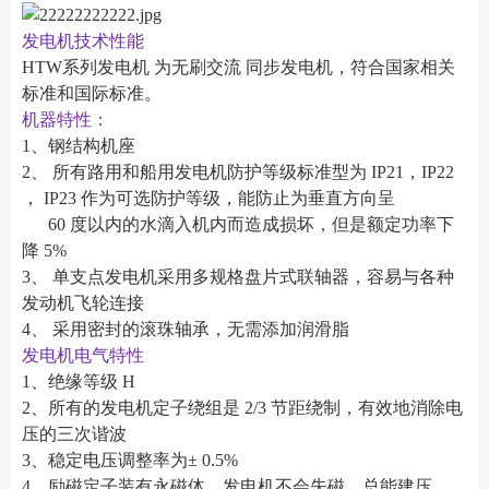
发电机技术性能
HTW系列发电机 为无刷交流 同步发电机，符合国家相关
标准和国际标准。
机器特性：
1、钢结构机座
2、 所有路用和船用发电机防护等级标准型为 IP21，IP22
， IP23 作为可选防护等级，能防止为垂直方向呈
60 度以内的水滴入机内而造成损坏，但是额定功率下
降 5%
3、 单支点发电机采用多规格盘片式联轴器，容易与各种
发动机飞轮连接
4、 采用密封的滚珠轴承，无需添加润滑脂
发电机电气特性
1、绝缘等级 H
2、所有的发电机定子绕组是 2/3 节距绕制，有效地消除电
压的三次谐波
3、稳定电压调整率为± 0.5%
4、励磁定子装有永磁体，发电机不会失磁，总能建压