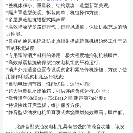
*整机体积小、重量轻、结构紧凑、造型新颖美观;
*隔声罩造型美观、拆装简单，机组操作方便;
*多层屏蔽阻抗错配式隔声罩;
*高效降噪型多路进排气，进排风通道，保证机组充足的动
力性能。
*良好的通风系统及防止热辐射措施确保机组始终工作于适
宜的环境温度;
*专用降噪消声材料的采用，极大程度地抑制机械噪声;
*高效减震措施确保柴油发电机组的平稳运行;
*消声外壳适当位置专设观察窗和紧急停机按钮，方便了使
用操作和观察机组运行状态;
*自动电压调节器，性能优良，运行可靠;
*超大容量机座燃油箱，可供连续负载运行10小时;
*噪音降至68dB(a)～75dB(a)之间(距声源7m处测);
*特设快速开启盖板，维护保养方便。
*静音型柴油发电机组直喷式燃烧室燃烧效率高，噪声低。
此静音型柴油发电机组具有超强的降澡音功能，该发