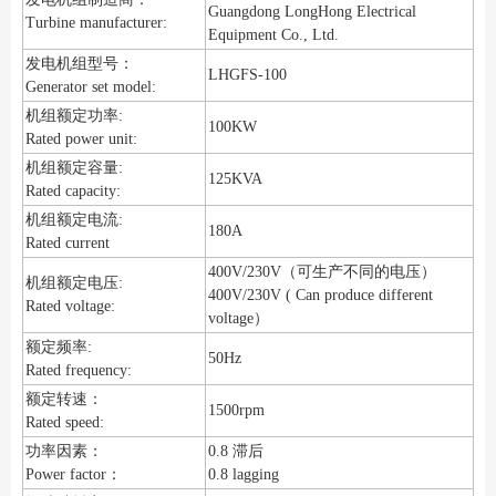
Guangdong LongHong Electrical
Turbine manufacturer:
Equipment Co., Ltd.
发电机组型号：
LHGFS-100
Generator set model:
机组额定功率:
100KW
Rated power unit:
机组额定容量:
125KVA
Rated capacity:
机组额定电流:
180A
Rated current
400V/230V（可生产不同的电压）
机组额定电压:
400V/230V ( Can produce different
Rated voltage:
voltage）
额定频率:
50Hz
Rated frequency:
额定转速：
1500rpm
Rated speed:
功率因素：
0.8 滞后
Power factor：
0.8 lagging