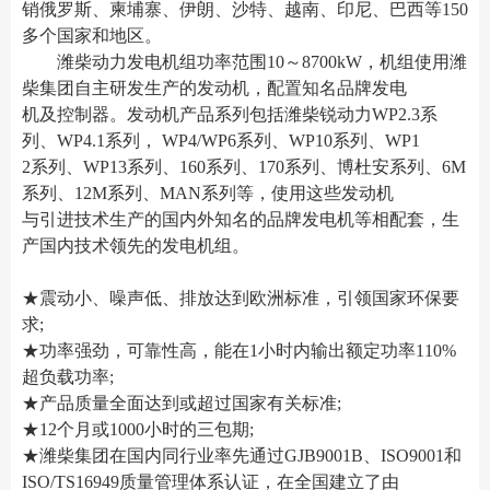
销俄罗斯、柬埔寨、伊朗、沙特、越南、印尼、巴西等150
多个国家和地区。
潍柴动力发电机组功率范围10～8700kW，机组使用潍
柴集团自主研发生产的发动机，配置知名品牌发电
机及控制器。发动机产品系列包括潍柴锐动力WP2.3系
列、WP4.1系列， WP4/WP6系列、WP10系列、WP1
2系列、WP13系列、160系列、170系列、博杜安系列、6M
系列、12M系列、MAN系列等，使用这些发动机
与引进技术生产的国内外知名的品牌发电机等相配套，生
产国内技术领先的发电机组。
★震动小、噪声低、排放达到欧洲标准，引领国家环保要
求;
★功率强劲，可靠性高，能在1小时内输出额定功率110%
超负载功率;
★产品质量全面达到或超过国家有关标准;
★12个月或1000小时的三包期;
★潍柴集团在国内同行业率先通过GJB9001B、ISO9001和
ISO/TS16949质量管理体系认证，在全国建立了由