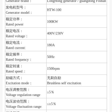
Generator brand：
LongHong generator / guangdong Foshan
发电机型号：
HTW-100
Generator model：
额定功率：
100KW
Rated power
额定电压：
400V/230V
Rated voltage：
额定电流：
180A
Rated current:
额定频率：
50Hz
Rated frequency：
额定转速：
1500rpm
Rated speed：
励磁方式：
无刷自励
Excitation mode：
Brushless self excitation
电压调整范围：
≥5％
Voltage regulation range
电压波动范围：
≤±5％
Voltage fluctuation range: