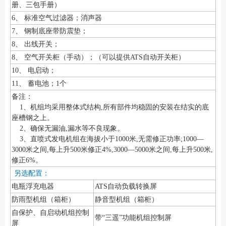
册、三包手册）
6、 标准空气过滤器；消声器
7、 钢制底座带防震垫；
8、 出线开关；
8、 空气开关柜（手动）；（可以提供ATS自动开关柜）
10、 电启动；
11、 蓄电池；1个
备注：
1、机组均采用整体式结构,所有部件均稳固的安装在结实的底
座槽钢之上。
2、确保无漏油,漏水等不良现象。
3、直喷式发电机组在海拔小于1000米,无需修正功率;1000—
3000米之间,每上升500米修正4%,3000—5000米之间,每上升500米,
修正6%。
另选配置：
电瓶浮充电器
ATS自动负载转换屏
防雨型机组（箱柜）
静音型机组（箱柜）
自保护、自启动机组控制
带“三遥”功能机组控制屏
屏