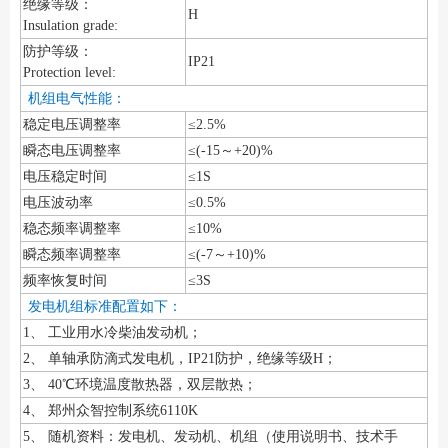
绝缘等级：
H
Insulation grade:
防护等级：
IP21
Protection level:
机组电气性能：
稳定电压调整率
≤2.5%
瞬态电压调整率
≤(-15～+20)%
电压稳定时间
≤1S
电压波动率
≤0.5%
稳态频率调整率
≤10%
瞬态频率调整率
≤(-7～+10)%
频率恢复时间
≤3S
发电机组标准配置如下：
1、 工业用水冷柴油发动机；
2、 单轴承防滴式发电机，IP21防护，绝缘等级H；
3、 40℃环境温度散热器，双层散热；
4、 郑州众智控制系统6110K
5、 随机资料：发电机、发动机、机组（使用说明书、技术手