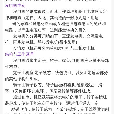
发电机类别
发电机的形式很多，但其工作原理都基于电磁感应定
律和电磁力定律。因此，其构造的一般原则是：用适
当的导磁和导电材料构成互相进行电磁感应的磁路和
电路，以产生电磁功率，达到能量转换的目的。
发电机的分类可归纳如下：直流发电机、交流发电
机、同步发电机、异步发电机(很少采用)
交流发电机还可分为单相发电机与三相发电机。
结构与工作原理
发电机通常由定子、转子、端盖.电刷.机座及轴承等部
件构成。
定子由机座.定子铁芯、线包绕组、以及固定这些部分
的其他结构件组成。
转子由转子铁芯、转子磁极(有磁扼.磁极绕组)、滑
环、(又称铜环.集电环)、风扇及转轴等部件组成。
通过轴承、机座及端盖将发电机的定子，转子连接组
装起来，使转子能在定子中旋转，通过滑环通入一定
励磁电流，使转子成为一个旋转磁场，定子线圈做切割