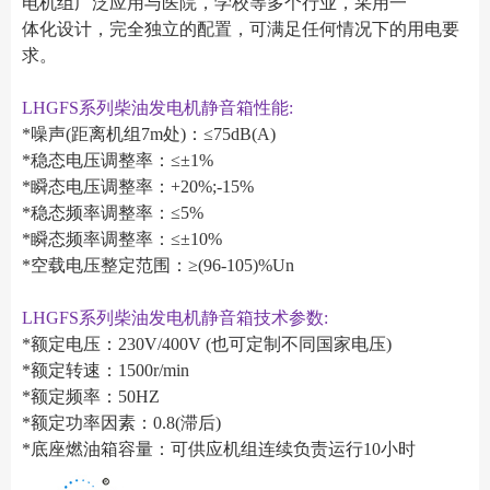
电机组广泛应用与医院，学校等多个行业，采用一
体化设计，完全独立的配置，可满足任何情况下的用电要
求。
LHGFS系列柴油发电机静音箱性能:
*噪声(距离机组7m处)：≤75dB(A)
*稳态电压调整率：≤±1%
*瞬态电压调整率：+20%;-15%
*稳态频率调整率：≤5%
*瞬态频率调整率：≤±10%
*空载电压整定范围：≥(96-105)%Un
LHGFS系列柴油发电机静音箱技术参数:
*额定电压：230V/400V (也可定制不同国家电压)
*额定转速：1500r/min
*额定频率：50HZ
*额定功率因素：0.8(滞后)
*底座燃油箱容量：可供应机组连续负责运行10小时