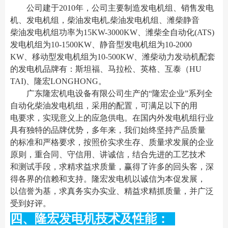
公司建于2010年，公司主要制造发电机组、销售发电
机、发电机组，柴油发电机,柴油发电机组、潍柴静音
柴油发电机组功率为15KW-3000KW、潍柴全自动化(ATS)
发电机组为10-1500KW、静音型发电机组为10-2000
KW、移动型发电机组为10-500KW、潍柴动力发动机配套
的发电机品牌有：斯坦福、马拉松、英格、互泰（HU
TAI)、隆宏LONGHONG。
广东隆宏机电设备有限公司生产的“隆宏企业”系列全
自动化柴油发电机组，采用的配置，可满足以下的用
电要求，实现意义上的应急供电。在国内外发电机组行业
具有独特的品牌优势，多年来，我们始终坚持产品质量
的标准和严格要求，按照价实求生存、质量求发展的企业
原则，重合同、守信用、讲诚信，结合先进的工艺技术
和测试手段，求精求益求质量，赢得了许多的回头客，深
得各界的信赖和支持。隆宏发电机以诚信为本促发展，
以信誉为基，求真务实办实业、精益求精抓质量，并广泛
受到好评。
四、隆宏发电机技术及性能：