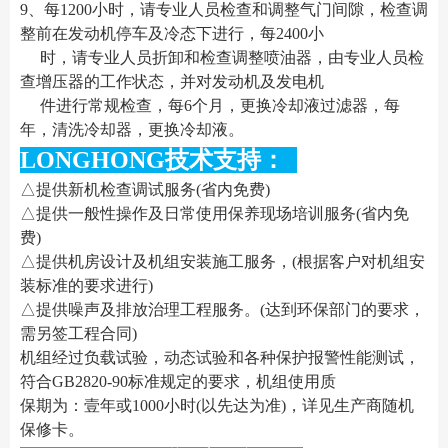
9、每1200小时，请专业人员检查和调整气门间隙，检查调
整前在发动机停车及冷态下进行，每2400小
时，请专业人员折卸和检查调整喷油器，由专业人员检
查增压器的工作状态，并对发动机及发电机
件进行常规检查，每6个月，更换冷却液过滤器，每
年，清洗冷却器，更换冷却液。
LONGHONG技术支持：
△提供新机检查调试服务(省内免费)
△提供一般性操作及日常使用保养现场培训服务(省内免
费)
△提供机房设计及机组安装施工服务，(根据客户对机组安
装标准的要求进行)
△提供噪声及排放治理工程服务。(达到环保部门的要求，
需另签工程合同)
机组经过负载试验，动态试验和各种保护报警性能测试，
符合GB2820-90标准规定的要求，机组使用质
保期为：壹年或1000小时(以先达为准)，详见生产商随机
保修卡。