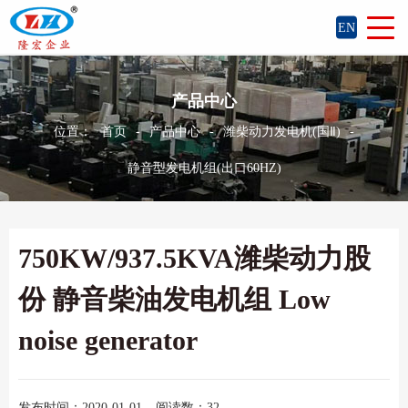
EN
产品中心
位置：
首页
-
产品中心
-
潍柴动力发电机(国Ⅱ)
-
静音型发电机组(出口60HZ)
750KW/937.5KVA潍柴动力股
份 静音柴油发电机组 Low
noise generator
发布时间：2020-01-01
阅读数：32