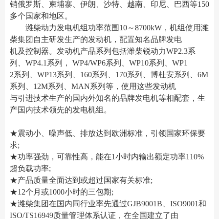
销俄罗斯、柬埔寨、伊朗、沙特、越南、印尼、巴西等150
多个国家和地区。
潍柴动力发电机组功率范围10～8700kW，机组使用潍
柴集团自主研发生产的发动机，配置知名品牌发电
机及控制器。发动机产品系列包括潍柴锐动力WP2.3系
列、WP4.1系列， WP4/WP6系列、WP10系列、WP1
2系列、WP13系列、160系列、170系列、博杜安系列、6M
系列、12M系列、MAN系列等，使用这些发动机
与引进技术生产的国内外知名的品牌发电机等相配套，生
产国内技术领先的发电机组。
★震动小、噪声低、排放达到欧洲标准，引领国家环保要
求;
★功率强劲，可靠性高，能在1小时内输出额定功率110%
超负载功率;
★产品质量全面达到或超过国家有关标准;
★12个月或1000小时的三包期;
★潍柴集团在国内同行业率先通过GJB9001B、ISO9001和
ISO/TS16949质量管理体系认证，在全国建立了由