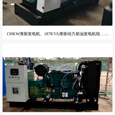
150KW潍柴发电机、187KVA潍柴动力柴油发电机组，底部油箱、四保护控制器、侧面柜