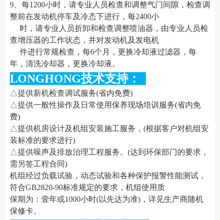
9、每1200小时，请专业人员检查和调整气门间隙，检查调
整前在发动机停车及冷态下进行，每2400小
时，请专业人员折卸和检查调整喷油器，由专业人员检
查增压器的工作状态，并对发动机及发电机
件进行常规检查，每6个月，更换冷却液过滤器，每
年，清洗冷却器，更换冷却液。
LONGHONG技术支持：
△提供新机检查调试服务(省内免费)
△提供一般性操作及日常使用保养现场培训服务(省内免
费)
△提供机房设计及机组安装施工服务，(根据客户对机组安
装标准的要求进行)
△提供噪声及排放治理工程服务。(达到环保部门的要求，
需另签工程合同)
机组经过负载试验，动态试验和各种保护报警性能测试，
符合GB2820-90标准规定的要求，机组使用质
保期为：壹年或1000小时(以先达为准)，详见生产商随机
保修卡。