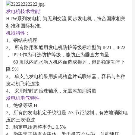
发电机技术性能
HTW系列发电机 为无刷交流 同步发电机，符合国家相关
标准和国际标准。
机器特性：
1、钢结构机座
2、 所有路用和船用发电机防护等级标准型为 IP21，IP22
， IP23 作为可选防护等级，能防止为垂直方向呈
60 度以内的水滴入机内而造成损坏，但是额定功率下
降 5%
3、 单支点发电机采用多规格盘片式联轴器，容易与各种
发动机飞轮连接
4、 采用密封的滚珠轴承，无需添加润滑脂
发电机电气特性
1、绝缘等级 H
2、所有的发电机定子绕组是 2/3 节距绕制，有效地消除电
压的三次谐波
3、稳定电压调整率为± 0.5%
4、励磁定子装有永磁体，发电机不会失磁，总能建压