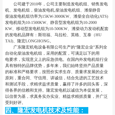
公司建于2010年，公司主要制造发电机组、销售发电
机、发电机组，柴油发电机,柴油发电机组、潍柴静音
柴油发电机组功率为15KW-3000KW、潍柴全自动化(ATS)
发电机组为10-1500KW、静音型发电机组为10-2000
KW、移动型发电机组为10-500KW、潍柴动力发动机配套
的发电机品牌有：斯坦福、马拉松、英格、互泰（HU
TAI)、隆宏LONGHONG。
广东隆宏机电设备有限公司生产的“隆宏企业”系列全
自动化柴油发电机组，采用的配置，可满足以下的用
电要求，实现意义上的应急供电。在国内外发电机组行业
具有独特的品牌优势，多年来，我们始终坚持产品质量
的标准和严格要求，按照价实求生存、质量求发展的企业
原则，重合同、守信用、讲诚信，结合先进的工艺技术
和测试手段，求精求益求质量，赢得了许多的回头客，深
得各界的信赖和支持。隆宏发电机以诚信为本促发展，
以信誉为基，求真务实办实业、精益求精抓质量，并广泛
受到好评。
四、隆宏发电机技术及性能：