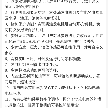
1、以微处理器为核心，大屏幕LCD带背光、可选中英文
显示，轻触按钮操作;
2、精确测量和显示功能：对柴油发电机组及市电的电参量
及水温、油压、油位等实时监测;
3、控制保护功能：实现柴油发电机组自动开机/停机、负
荷切换及报警保护功能;
4、参数设置功能：允许用户对其参数进行更改设定，同时
记忆在内部FLASH存储器内，在系统掉电时不会丢失;
5、多种温度、压力、油位传感器可直接使用，并可自定义
参数;
6、具有实时日历、时钟及运行时间累积功能;
7、发电机组累积输出电能显示;
8、多种起动成功条件可供选择;
9、内置速度/频率检测环节，可精确地判断起动成功、额
定运行、超速状态;
10、供电电源范围宽(8-35)VDC，能适应不同的起动电池
电压环境;
11、所有参数均采用数字化调整，摒弃了常规电位器的模
拟调整方法，提高了整机的可靠性和稳定性;