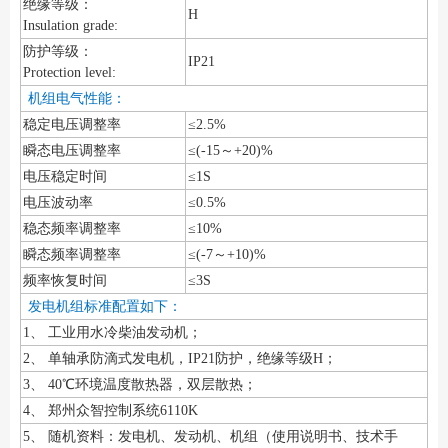
绝缘等级：
H
Insulation grade:
防护等级：
IP21
Protection level:
机组电气性能：
稳定电压调整率
≤2.5%
瞬态电压调整率
≤(-15～+20)%
电压稳定时间
≤1S
电压波动率
≤0.5%
稳态频率调整率
≤10%
瞬态频率调整率
≤(-7～+10)%
频率恢复时间
≤3S
发电机组标准配置如下：
1、 工业用水冷柴油发动机；
2、 单轴承防滴式发电机，IP21防护，绝缘等级H；
3、 40℃环境温度散热器，双层散热；
4、 郑州众智控制系统6110K
5、 随机资料：发电机、发动机、机组（使用说明书、技术手