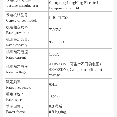
Guangdong LongHong Electrical
Turbine manufacturer:
Equipment Co., Ltd.
发电机组型号：
LHGFS-750
Generator set model:
机组额定功率:
750KW
Rated power unit:
机组额定容量:
937.5KVA
Rated capacity:
机组额定电流:
1350A
Rated current
400V/230V（可生产不同的电压）
机组额定电压:
400V/230V ( Can produce different
Rated voltage:
voltage）
额定频率:
60Hz
Rated frequency:
额定转速：
1800rpm
Rated speed:
功率因素：
0.8 滞后
Power factor：
0.8 lagging