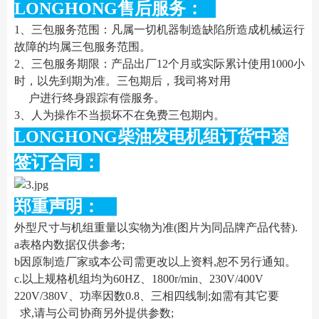
LONGHONG售后服务：
1、三包服务范围：凡属一切机器制造缺陷所造成机械运行
故障的均属三包服务范围。
2、三包服务期限：产品出厂12个月或实际累计使用1000小
时，以先到期为准。三包期后，我司将对用
户进行终身跟踪有偿服务。
3、人为操作不当损坏不在免费三包期内。
LONGHONG柴油发电机组订货中途
签订合同：
郑重声明：
外型尺寸与机组重量以实物为准(图片为同品牌产品代替).
a表格内数据仅供参考;
b因原制造厂家或本公司需更改以上资料,恕不另行通知。
c.以上规格机组均为60HZ、1800r/min、230V/400V
220V/380V、功率因数0.8、三相四线制;如需有其它要
求,请与公司协商另外提供参数;