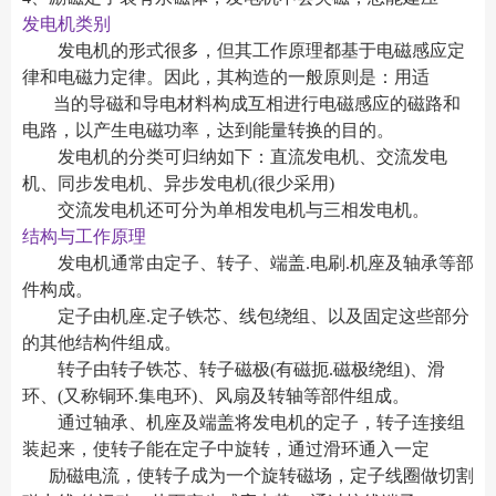
发电机类别
发电机的形式很多，但其工作原理都基于电磁感应定
律和电磁力定律。因此，其构造的一般原则是：用适
当的导磁和导电材料构成互相进行电磁感应的磁路和
电路，以产生电磁功率，达到能量转换的目的。
发电机的分类可归纳如下：直流发电机、交流发电
机、同步发电机、异步发电机(很少采用)
交流发电机还可分为单相发电机与三相发电机。
结构与工作原理
发电机通常由定子、转子、端盖.电刷.机座及轴承等部
件构成。
定子由机座.定子铁芯、线包绕组、以及固定这些部分
的其他结构件组成。
转子由转子铁芯、转子磁极(有磁扼.磁极绕组)、滑
环、(又称铜环.集电环)、风扇及转轴等部件组成。
通过轴承、机座及端盖将发电机的定子，转子连接组
装起来，使转子能在定子中旋转，通过滑环通入一定
励磁电流，使转子成为一个旋转磁场，定子线圈做切割