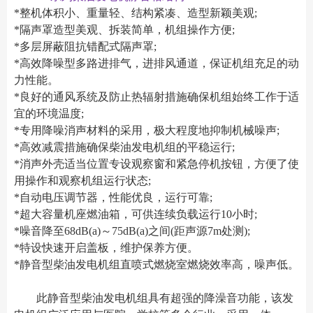
*整机体积小、重量轻、结构紧凑、造型新颖美观;
*隔声罩造型美观、拆装简单，机组操作方便;
*多层屏蔽阻抗错配式隔声罩;
*高效降噪型多路进排气，进排风通道，保证机组充足的动
力性能。
*良好的通风系统及防止热辐射措施确保机组始终工作于适
宜的环境温度;
*专用降噪消声材料的采用，极大程度地抑制机械噪声;
*高效减震措施确保柴油发电机组的平稳运行;
*消声外壳适当位置专设观察窗和紧急停机按钮，方便了使
用操作和观察机组运行状态;
*自动电压调节器，性能优良，运行可靠;
*超大容量机座燃油箱，可供连续负载运行10小时;
*噪音降至68dB(a)～75dB(a)之间(距声源7m处测);
*特设快速开启盖板，维护保养方便。
*静音型柴油发电机组直喷式燃烧室燃烧效率高，噪声低。
此静音型柴油发电机组具有超强的降澡音功能，该发