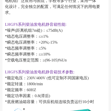
电机组广泛应用与医院，学校等多个行业，采用一体
化设计，完全独立的配置，可满足任何情况下的用电要
求。
LHGFS系列柴油发电机静音箱性能:
*噪声(距离机组7m处)：≤75dB(A)
*稳态电压调整率：≤±1%
*瞬态电压调整率：+20%;-15%
*稳态频率调整率：≤5%
*瞬态频率调整率：≤±10%
*空载电压整定范围：≥(96-105)%Un
LHGFS系列柴油发电机静音箱技术参数:
*额定电压：230V/400V (也可定制不同国家电压)
*额定转速：1800r/min
*额定频率：60HZ
*额定功率因素：0.8(滞后)
*底座燃油箱容量：可供应机组连续负责运行10小时