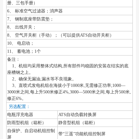
册、三包手册）
6、 标准空气过滤器；消声器
7、 钢制底座带防震垫；
8、 出线开关；
8、 空气开关柜（手动）；（可以提供ATS自动开关柜）
10、 电启动；
11、 蓄电池；1个
备注：
1、机组均采用整体式结构,所有部件均稳固的安装在结实的底
座槽钢之上。
2、确保无漏油,漏水等不良现象。
3、直喷式发电机组在海拔小于1000米,无需修正功率;1000—
3000米之间,每上升500米修正4%,3000—5000米之间,每上升500米,
修正6%。
另选配置：
电瓶浮充电器
ATS自动负载转换屏
防雨型机组（箱柜）
静音型机组（箱柜）
自保护、自启动机组控制
带“三遥”功能机组控制屏
屏