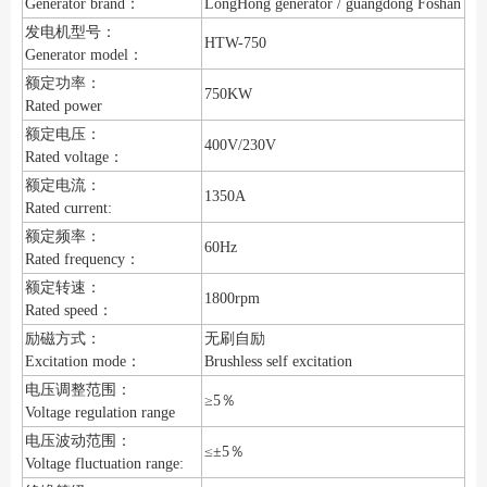
Generator brand：
LongHong generator / guangdong Foshan
发电机型号：
HTW-750
Generator model：
额定功率：
750KW
Rated power
额定电压：
400V/230V
Rated voltage：
额定电流：
1350A
Rated current:
额定频率：
60Hz
Rated frequency：
额定转速：
1800rpm
Rated speed：
励磁方式：
无刷自励
Excitation mode：
Brushless self excitation
电压调整范围：
≥5％
Voltage regulation range
电压波动范围：
≤±5％
Voltage fluctuation range: