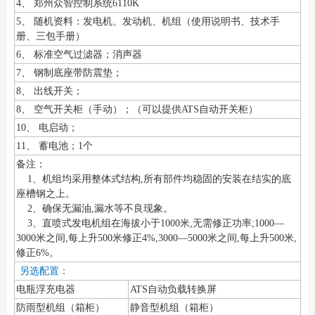
4、 郑州众智控制系统6110K
5、 随机资料：发电机、发动机、机组（使用说明书、技术手
册、三包手册）
6、 标准空气过滤器；消声器
7、 钢制底座带防震垫；
8、 出线开关；
8、 空气开关柜（手动）；（可以提供ATS自动开关柜）
10、 电启动；
11、 蓄电池；1个
备注：
1、机组均采用整体式结构,所有部件均稳固的安装在结实的底
座槽钢之上。
2、确保无漏油,漏水等不良现象。
3、直喷式发电机组在海拔小于1000米,无需修正功率;1000—
3000米之间,每上升500米修正4%,3000—5000米之间,每上升500米,
修正6%。
另选配置：
电瓶浮充电器
ATS自动负载转换屏
防雨型机组（箱柜）
静音型机组（箱柜）