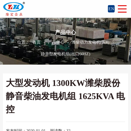
EN
产品中心
位置：
首页
-
产品中心
-
潍柴动力发电机(国Ⅱ)
-
静音型发电机组(出口60HZ)
大型发动机 1300KW潍柴股份
静音柴油发电机组 1625KVA 电
控
发布时间：2020-01-01
阅读数：32