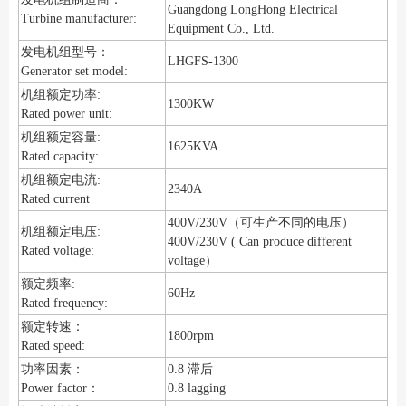
Guangdong LongHong Electrical
Turbine manufacturer:
Equipment Co., Ltd.
发电机组型号：
LHGFS-1300
Generator set model:
机组额定功率:
1300KW
Rated power unit:
机组额定容量:
1625KVA
Rated capacity:
机组额定电流:
2340A
Rated current
400V/230V（可生产不同的电压）
机组额定电压:
400V/230V ( Can produce different
Rated voltage:
voltage）
额定频率:
60Hz
Rated frequency:
额定转速：
1800rpm
Rated speed:
功率因素：
0.8 滞后
Power factor：
0.8 lagging