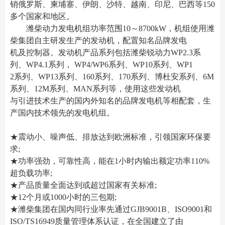
销俄罗斯、柬埔寨、伊朗、沙特、越南、印尼、巴西等150
多个国家和地区。
潍柴动力发电机组功率范围10～8700kW，机组使用潍
柴集团自主研发生产的发动机，配置知名品牌发电
机及控制器。发动机产品系列包括潍柴锐动力WP2.3系
列、WP4.1系列， WP4/WP6系列、WP10系列、WP1
2系列、WP13系列、160系列、170系列、博杜安系列、6M
系列、12M系列、MAN系列等，使用这些发动机
与引进技术生产的国内外知名的品牌发电机等相配套，生
产国内技术领先的发电机组。
★震动小、噪声低、排放达到欧洲标准，引领国家环保要
求;
★功率强劲，可靠性高，能在1小时内输出额定功率110%
超负载功率;
★产品质量全面达到或超过国家有关标准;
★12个月或1000小时的三包期;
★潍柴集团在国内同行业率先通过GJB9001B、ISO9001和
ISO/TS16949质量管理体系认证，在全国建立了由