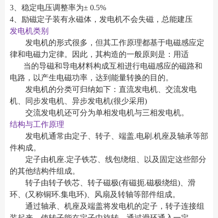
3、稳定电压调整率为± 0.5%
4、励磁定子装有永磁体，发电机不会失磁，总能建压
发电机类别
发电机的形式很多，但其工作原理都基于电磁感应定
律和电磁力定律。因此，其构造的一般原则是：用适
当的导磁和导电材料构成互相进行电磁感应的磁路和
电路，以产生电磁功率，达到能量转换的目的。
发电机的分类可归纳如下：直流发电机、交流发电
机、同步发电机、异步发电机(很少采用)
交流发电机还可分为单相发电机与三相发电机。
结构与工作原理
发电机通常由定子、转子、端盖.电刷.机座及轴承等部
件构成。
定子由机座.定子铁芯、线包绕组、以及固定这些部分
的其他结构件组成。
转子由转子铁芯、转子磁极(有磁扼.磁极绕组)、滑
环、(又称铜环.集电环)、风扇及转轴等部件组成。
通过轴承、机座及端盖将发电机的定子，转子连接组
装起来，使转子能在定子中旋转，通过滑环通入一定