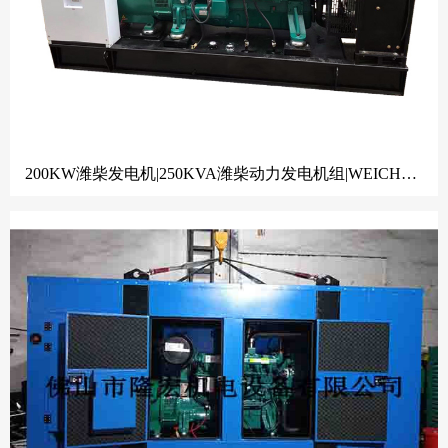
200KW潍柴发电机|250KVA潍柴动力发电机组|WEICHAI|潍柴发电机|佛山发电机工厂