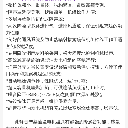
*整机体积小、重量轻、结构紧凑、造型新颖美观;
*隔声罩造型美观、拆装简单，机组操作方便;
*多层屏蔽阻抗错配式隔声罩;
*高效降噪型多路进排气，进排风通道，保证机组充足的动
力性能。
*良好的通风系统及防止热辐射措施确保机组始终工作于适
宜的环境温度;
*专用降噪消声材料的采用，极大程度地抑制机械噪声;
*高效减震措施确保柴油发电机组的平稳运行;
*消声外壳适当位置专设观察窗和紧急停机按钮，方便了使
用操作和观察机组运行状态;
*自动电压调节器，性能优良，运行可靠;
*超大容量机座燃油箱，可供连续负载运行10小时;
*噪音降至68dB(a)～75dB(a)之间(距声源7m处测);
*特设快速开启盖板，维护保养方便。
*静音型柴油发电机组直喷式燃烧室燃烧效率高，噪声低。
此静音型柴油发电机组具有超强的降澡音功能，该发