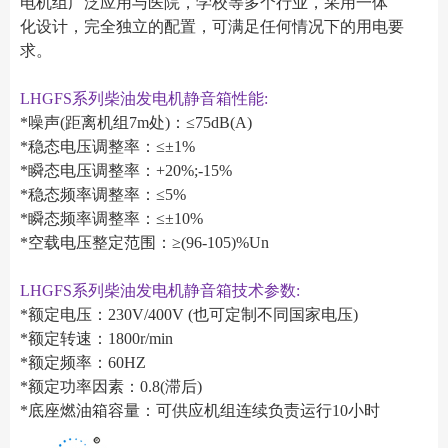
电机组广泛应用与医院，学校等多个行业，采用一体
化设计，完全独立的配置，可满足任何情况下的用电要
求。
LHGFS系列柴油发电机静音箱性能:
*噪声(距离机组7m处)：≤75dB(A)
*稳态电压调整率：≤±1%
*瞬态电压调整率：+20%;-15%
*稳态频率调整率：≤5%
*瞬态频率调整率：≤±10%
*空载电压整定范围：≥(96-105)%Un
LHGFS系列柴油发电机静音箱技术参数:
*额定电压：230V/400V (也可定制不同国家电压)
*额定转速：1800r/min
*额定频率：60HZ
*额定功率因素：0.8(滞后)
*底座燃油箱容量：可供应机组连续负责运行10小时