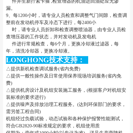
件并生新拧紧卡箍 ,检查增器的机油进回油处应无渗
漏。
9、每1200小时，请专业人员检查和调整气门间隙，检查调
整前在发动机停车及冷态下进行，每2400小
时，请专业人员折卸和检查调整喷油器，由专业人员检
查增压器的工作状态，并对发动机及发电机
件进行常规检查，每6个月，更换冷却液过滤器，每
年，清洗冷却器，更换冷却液。
LONGHONG技术支持：
△提供新机检查调试服务(省内免费)
△提供一般性操作及日常使用保养现场培训服务(省内免
费)
△提供机房设计及机组安装施工服务，(根据客户对机组安
装标准的要求进行)
△提供噪声及排放治理工程服务。(达到环保部门的要求，
需另签工程合同)
机组经过负载试验，动态试验和各种保护报警性能测试，
符合GB2820-90标准规定的要求，机组使用质
保期为：壹年或1000小时(以先达为准)，详见生产商随机