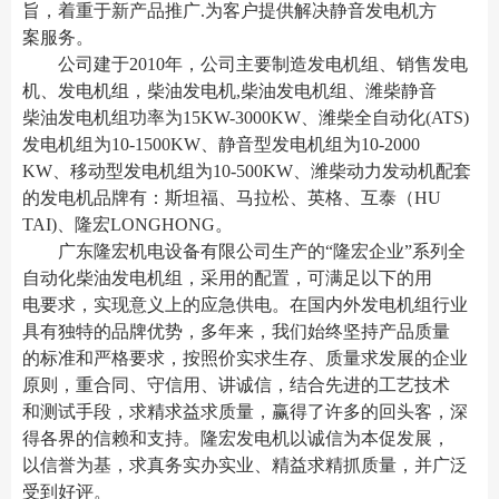
旨，着重于新产品推广.为客户提供解决静音发电机方
案服务。
公司建于2010年，公司主要制造发电机组、销售发电
机、发电机组，柴油发电机,柴油发电机组、潍柴静音
柴油发电机组功率为15KW-3000KW、潍柴全自动化(ATS)
发电机组为10-1500KW、静音型发电机组为10-2000
KW、移动型发电机组为10-500KW、潍柴动力发动机配套
的发电机品牌有：斯坦福、马拉松、英格、互泰（HU
TAI)、隆宏LONGHONG。
广东隆宏机电设备有限公司生产的“隆宏企业”系列全
自动化柴油发电机组，采用的配置，可满足以下的用
电要求，实现意义上的应急供电。在国内外发电机组行业
具有独特的品牌优势，多年来，我们始终坚持产品质量
的标准和严格要求，按照价实求生存、质量求发展的企业
原则，重合同、守信用、讲诚信，结合先进的工艺技术
和测试手段，求精求益求质量，赢得了许多的回头客，深
得各界的信赖和支持。隆宏发电机以诚信为本促发展，
以信誉为基，求真务实办实业、精益求精抓质量，并广泛
受到好评。